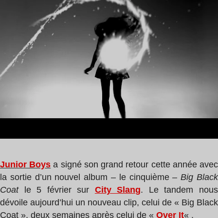
lecture
,
:
Robert
0
Hood
min
Junior Boys
a signé son grand retour cette année ave
la sortie d’un nouvel album – le cinquième –
Big Blac
Coat
le 5 février sur
City Slang
. Le tandem nou
dévoile aujourd’hui un nouveau clip, celui de « Big Black
Coat », deux semaines après celui de «
Over It
«
.