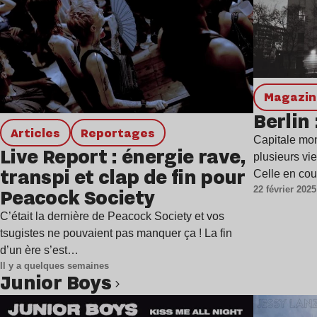
magazi
Berlin 
Articles
Reportages
Capitale mon
Live Report : énergie rave,
plusieurs vi
transpi et clap de fin pour
Celle en co
22 février 2025
Peacock Society
C’était la dernière de Peacock Society et vos
tsugistes ne pouvaient pas manquer ça ! La fin
d’un ère s’est…
Il y a quelques semaines
Junior Boys
Lire l’article