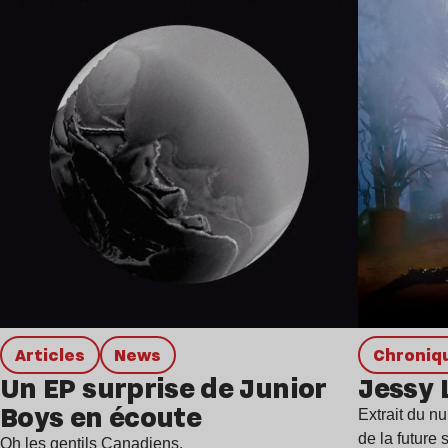
Articles
news
chroniq
Un EP surprise de Junior
Jessy 
Boys en écoute
Extrait du n
de la future 
Oh les gentils Canadiens.