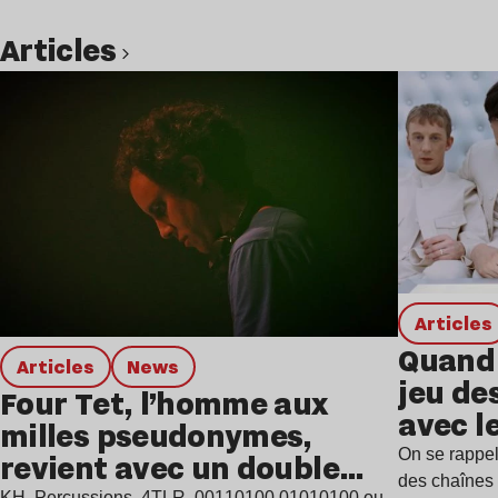
Articles
Lire l’article
Articles
Quand 
Articles
news
jeu de
Four Tet, l’homme aux
avec l
milles pseudonymes,
On se rappel
revient avec un double
des chaînes 
KH, Percussions, 4TLR, 00110100 01010100 ou