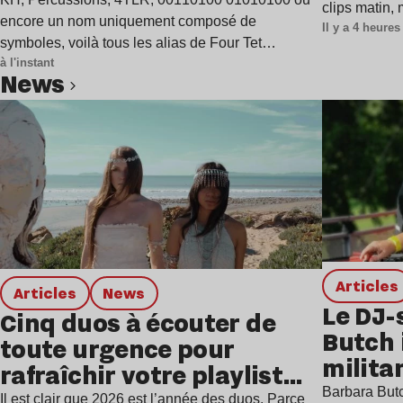
single
clips matin,
encore un nom uniquement composé de
Il y a 4 heures
symboles, voilà tous les alias de Four Tet…
à l'instant
news
Lire l’article
Articles
Articles
news
Le DJ-
Cinq duos à écouter de
Butch 
toute urgence pour
milita
rafraîchir votre playlist
à Gren
Barbara Butc
estivale
Il est clair que 2026 est l’année des duos. Parce