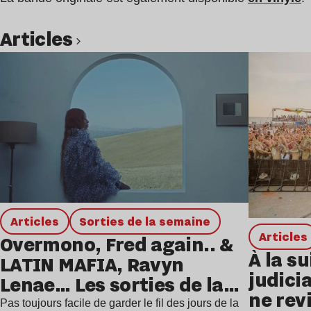
Articles
Lire l’article
Articles
Sorties de la semaine
Articles
Overmono, Fred again.. &
À la su
LATIN MAFIA, Ravyn
judicia
Lenae… Les sorties de la
ne rev
semaine
Pas toujours facile de garder le fil des jours de la