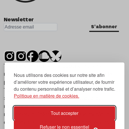
Newsletter
S'abonner
Tsugi est un mensuel indépendant sur la
musique et les nouvelles tendances, dont la
Nous utilisons des cookies sur notre site afin
d’améliorer votre expérience utilisateur, de fournir
première parution date de 2007.
du contenu personnalisé et d’analyser notre trafic.
Tsugi en japonais signifie « prochain », « suivant
Politique en matière de cookies.
», ce qui correspond à la thématique du
magazine, à l’affût des nouvelles tendances
Tout accepter
musicales, qu’elles viennent de la musique
électronique, du rock ou du hip hop, et des
Refuser le non essentiel