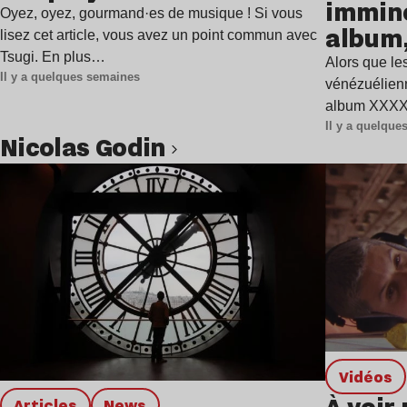
immine
Oyez, oyez, gourmand·es de musique ! Si vous
album,
lisez cet article, vous avez un point commun avec
Tsugi. En plus…
Alors que les
Il y a quelques semaines
vénézuélienn
album XXXXX
Il y a quelqu
Nicolas Godin
Lire l’article
Vidéos
À voir 
Articles
news