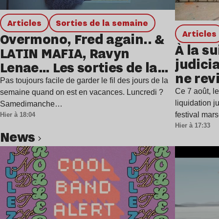
Articles
Sorties de la semaine
Articles
Overmono, Fred again.. &
À la su
LATIN MAFIA, Ravyn
judicia
Lenae… Les sorties de la
ne rev
semaine
Pas toujours facile de garder le fil des jours de la
Ce 7 août, l
semaine quand on est en vacances. Luncredi ?
liquidation j
Samedimanche…
festival mar
Hier à 18:04
Hier à 17:33
news
Lire l’article