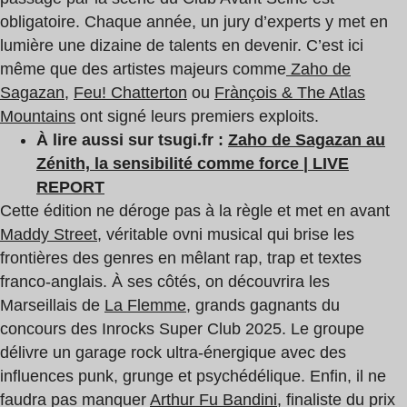
obligatoire. Chaque année, un jury d’experts y met en
lumière une dizaine de talents en devenir. C’est ici
même que des artistes majeurs comme
Zaho de
Sagazan
,
Feu! Chatterton
ou
Frànçois & The Atlas
Mountains
ont signé leurs premiers exploits.
À
lire aussi sur tsugi.fr :
Zaho de Sagazan au
Zénith, la sensibilité comme force | LIVE
REPORT
Cette édition ne déroge pas à la règle et met en avant
Maddy Street
, véritable ovni musical qui brise les
frontières des genres en mêlant rap, trap et textes
franco-anglais. À ses côtés, on découvrira les
Marseillais de
La Flemme
, grands gagnants du
concours des Inrocks Super Club 2025. Le groupe
délivre un garage rock ultra-énergique avec des
influences punk, grunge et psychédélique. Enfin, il ne
faudra pas manquer
Arthur Fu Bandini
, finaliste du prix