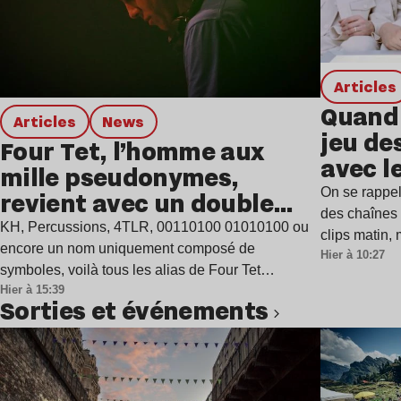
Articles
Quand 
Articles
news
jeu de
Four Tet, l’homme aux
avec l
mille pseudonymes,
On se rappel
revient avec un double
des chaînes 
single
KH, Percussions, 4TLR, 00110100 01010100 ou
clips matin,
encore un nom uniquement composé de
Hier à 10:27
symboles, voilà tous les alias de Four Tet…
Hier à 15:39
Sorties et événements
Lire l’article