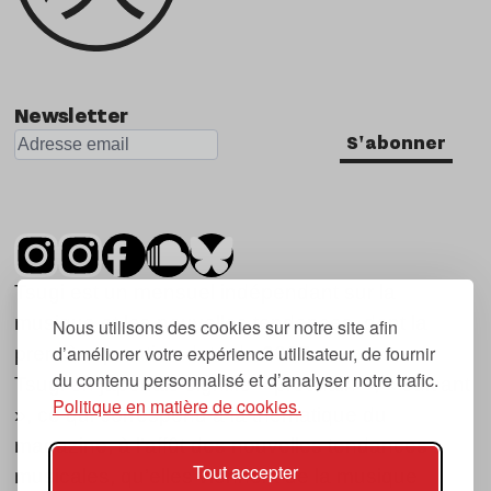
Newsletter
S'abonner
Tsugi est un mensuel indépendant sur la
musique et les nouvelles tendances, dont la
Nous utilisons des cookies sur notre site afin
d’améliorer votre expérience utilisateur, de fournir
première parution date de 2007.
du contenu personnalisé et d’analyser notre trafic.
Tsugi en japonais signifie « prochain », « suivant
Politique en matière de cookies.
», ce qui correspond à la thématique du
magazine, à l’affût des nouvelles tendances
Tout accepter
musicales, qu’elles viennent de la musique