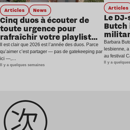
Articles
Articles
news
Le DJ-
Cinq duos à écouter de
Butch 
toute urgence pour
milita
rafraîchir votre playlist
à Gren
Barbara Butc
estivale
Il est clair que 2026 est l’année des duos. Parce
lesbienne, a
qu’aimer c’est partager — pas de gatekeeping par
au festival 
ici —,…
Il y a quelqu
Il y a quelques semaines