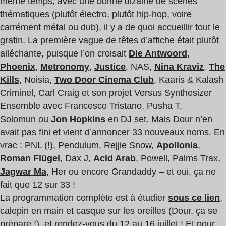
même temps, avec une bonne dizaine de scènes
thématiques (plutôt électro, plutôt hip-hop, voire
carrément métal ou dub), il y a de quoi accueillir tout le
gratin. La première vague de têtes d’affiche était plutôt
alléchante, puisque l’on croisait
Die Antwoord
,
Phoenix
,
Metronomy
,
Justice
, NAS,
Nina Kraviz
,
The
Kills
, Noisia,
Two Door Cinema Club
, Kaaris & Kalash
Criminel, Carl Craig et son projet Versus Synthesizer
Ensemble avec Francesco Tristano, Pusha T,
Solomun ou
Jon Hopkins
en DJ set. Mais Dour n’en
avait pas fini et vient d’annoncer 33 nouveaux noms. En
vrac : PNL (!), Pendulum, Rejjie Snow,
Apollonia
,
Roman Flügel
, Dax J,
Acid Arab
, Powell, Palms Trax,
Jagwar Ma
, Her ou encore Grandaddy – et oui, ça ne
fait que 12 sur 33 !
La programmation complète est à étudier
sous ce lien
,
calepin en main et casque sur les oreilles (Dour, ça se
prépare !), et rendez-vous du 12 au 16 juillet ! Et pour