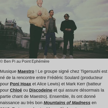
de
lecture
:
1
min
© Ben Pi au Point Ephémère
Musique
Maestro
! Le groupe signé chez Tigersushi est
né de la rencontre entre Frédéric Soulard (producteur
pour
Poni Hoax
et Alice Lewis) et Mark Kerr (batteur
pour
Chloé
ou
Discodeine
et qui assure désormais la
partie chant de Maestro). Ensemble, ils ont donné
naissance au très bon
Mountains of Madness
en