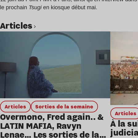
le prochain
Tsugi
en kiosque début mai.
Articles
Lire l’article
Articles
Sorties de la semaine
Articles
Overmono, Fred again.. &
À la su
LATIN MAFIA, Ravyn
judicia
Lenae… Les sorties de la