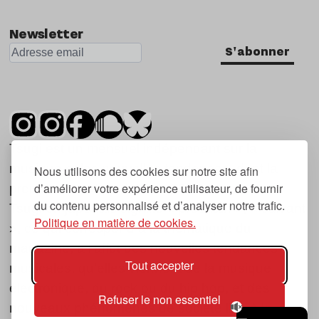
Newsletter
S'abonner
Tsugi est un mensuel indépendant sur la
musique et les nouvelles tendances, dont la
Nous utilisons des cookies sur notre site afin
d’améliorer votre expérience utilisateur, de fournir
première parution date de 2007.
du contenu personnalisé et d’analyser notre trafic.
Tsugi en japonais signifie « prochain », « suivant
Politique en matière de cookies.
», ce qui correspond à la thématique du
magazine, à l’affût des nouvelles tendances
Tout accepter
musicales, qu’elles viennent de la musique
électronique, du rock ou du hip hop, et des
Refuser le non essentiel
nouveaux phénomènes de société liés à la