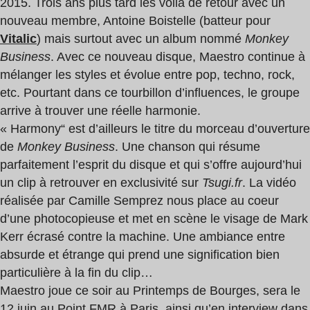
2015. Trois ans plus tard les voilà de retour avec un
nouveau membre, Antoine Boistelle (batteur pour
Vitalic
) mais surtout avec un album nommé
Monkey
Business
. Avec ce nouveau disque, Maestro continue à
mélanger les styles et évolue entre pop, techno, rock,
etc. Pourtant dans ce tourbillon d’influences, le groupe
arrive à trouver une réelle harmonie.
« Harmony“ est d’ailleurs le titre du morceau d’ouverture
de
Monkey Business
. Une chanson qui résume
parfaitement l’esprit du disque et qui s’offre aujourd’hui
un clip à retrouver en exclusivité sur
Tsugi.fr
. La vidéo
réalisée par Camille Semprez nous place au coeur
d’une photocopieuse et met en scène le visage de Mark
Kerr écrasé contre la machine. Une ambiance entre
absurde et étrange qui prend une signification bien
particulière à la fin du clip…
Maestro joue ce soir au Printemps de Bourges, sera le
12 juin au Point FMR à Paris, ainsi qu’en interview dans