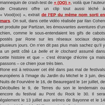
mannequin de crash-test de
« (OO) »
, voilà que l’auteu
de
Creatures
offre un clip tout aussi léché à
« Vood(oo) », extrait
de l’EP du même nom sorti e
mars
. On suit, dans cette vidéo r
éalisée par Ilan Cohen
et produite par Partizan,
les émouvantes aventures d’u
chien, comme le sous-entendaient les gifs de cabots
postés par Rone sur les réseaux sociaux depuis
plusieurs jours. On n’en dit pas plus mais sachez qu’il y
a un petit côté
La belle et le clochard
assumé dan
cette histoire et que – c’est étrange d’écrire ça mais
passons – ce chien joue très bien.
Rone est à retrouver cet été dans pas mal de festivals
européens à l’image du Jardin du Michel le 3 juin, des
Nuits de Fourvière le 16, de Beauregard le 1er juillet, de
Décibulles le 9, de Terres du son le lendemain ou
encore du festival au Pont du Rock le 30. Il sera
également le 13 juillet aux arènes de Bayonne et le 14