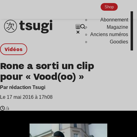
Shop
Abonnement
Magazine
Anciens numéros
Goodies
Vidéos
Rone a sorti un clip
pour « Vood(oo) »
Par rédaction Tsugi
Le 17 mai 2016 à 17h08
Temps
Rone
de
lecture
: