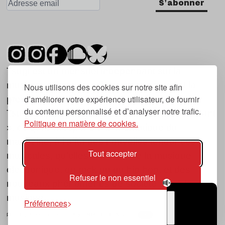
S'abonner
Tsugi est un mensuel indépendant sur la
musique et les nouvelles tendances, dont la
Nous utilisons des cookies sur notre site afin
d’améliorer votre expérience utilisateur, de fournir
première parution date de 2007.
du contenu personnalisé et d’analyser notre trafic.
Tsugi en japonais signifie « prochain », « suivant
Politique en matière de cookies.
», ce qui correspond à la thématique du
magazine, à l’affût des nouvelles tendances
Tout accepter
musicales, qu’elles viennent de la musique
électronique, du rock ou du hip hop, et des
Refuser le non essentiel
nouveaux phénomènes de société liés à la
musique.
Préférences
POLITIQUE DE COOKIES (UE)
CONTACT
CHOIX RGPD
TSUGI
RADIO