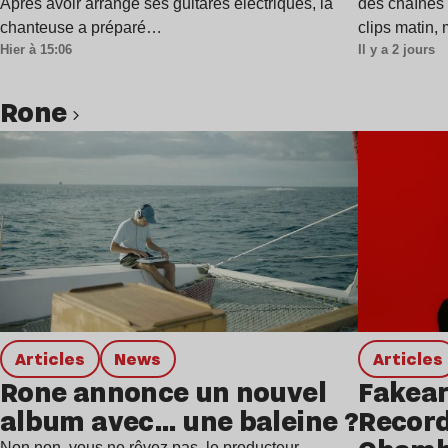
Après avoir arrangé ses guitares électriques, la
des chaînes 
chanteuse a préparé…
clips matin,
Hier à 15:06
Il y a 2 jours
Rone
Lire l’article
Articles
news
Articles
Rone annonce un nouvel
Fakear
album avec… une baleine ?
Record
Non non, vous ne rêvez pas, le producteur