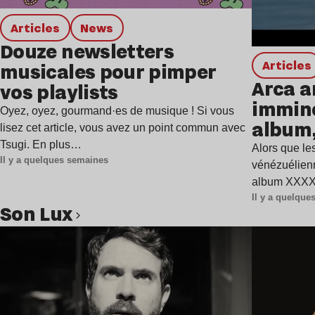
Articles
news
Douze newsletters
Articles
musicales pour pimper
Arca a
vos playlists
immine
Oyez, oyez, gourmand·es de musique ! Si vous
album,
lisez cet article, vous avez un point commun avec
Tsugi. En plus…
Alors que les
Il y a quelques semaines
vénézuélienn
album XXXXX
Il y a quelqu
Son Lux
Lire l’article