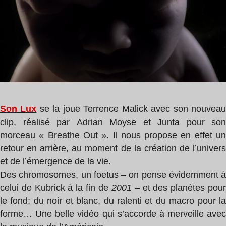
de
Lux
lecture
:
1
min
Son Lux
se la joue Terrence Malick avec son nouvea
clip, réalisé par
Adrian Moyse et Junta pour son
morceau « Breathe Out ». Il nous propose en effet un
retour en arrière, au moment de la création de l’univers
et de l’émergence de la vie.
Des chromosomes, un foetus – on pense évidemment à
celui de Kubrick à la fin de
2001
– et des planètes pou
le fond; du noir et blanc, du ralenti et du macro pour la
forme… Une belle vidéo qui s’accorde à merveille avec