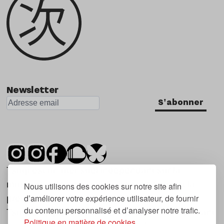
Newsletter
S'abonner
Tsugi est un mensuel indépendant sur la
musique et les nouvelles tendances, dont la
Nous utilisons des cookies sur notre site afin
d’améliorer votre expérience utilisateur, de fournir
première parution date de 2007.
du contenu personnalisé et d’analyser notre trafic.
Tsugi en japonais signifie « prochain », « suivant
Politique en matière de cookies.