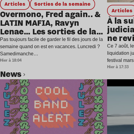
Articles
Sorties de la semaine
Articles
Overmono, Fred again.. &
À la su
LATIN MAFIA, Ravyn
judicia
Lenae… Les sorties de la
ne rev
semaine
Pas toujours facile de garder le fil des jours de la
Ce 7 août, l
semaine quand on est en vacances. Luncredi ?
liquidation j
Samedimanche…
festival mar
Hier à 18:04
Hier à 17:33
news
Lire l’article