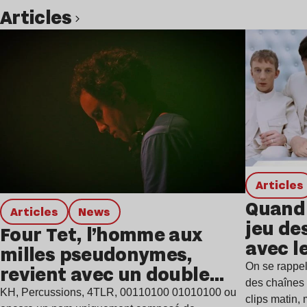
Articles
Lire l’article
Articles
Quand 
Articles
news
jeu de
Four Tet, l’homme aux
avec l
milles pseudonymes,
On se rappel
revient avec un double
des chaînes 
single
KH, Percussions, 4TLR, 00110100 01010100 ou
clips matin,