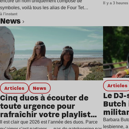
encore un nom uniquement composé de
Il y a 3 heures
symboles, voilà tous les alias de Four Tet…
à l'instant
news
Lire l’article
Articles
Articles
news
Le DJ-
Cinq duos à écouter de
Butch 
toute urgence pour
milita
rafraîchir votre playlist
à Gren
Barbara Butc
estivale
Il est clair que 2026 est l’année des duos. Parce
lesbienne, a
qu’aimer c’est partager — pas de gatekeeping par