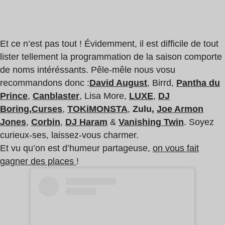
Et ce n’est pas tout ! Évidemment, il est difficile de tout
lister tellement la programmation de la saison comporte
de noms intéréssants. Pêle-mêle nous vosu
recommandons donc :
David August
, Birrd,
Pantha du
Prince
,
Canblaster
, Lisa More,
LUXE
,
DJ
Boring
,
Curses
,
TOKiMONSTA
,
Zulu,
Joe Armon
Jones
,
Corbin
,
DJ Haram
&
Vanishing Twin
. Soyez
curieux-ses, laissez-vous charmer.
Et vu qu’on est d’humeur partageuse,
on vous fait
gagner des places
!