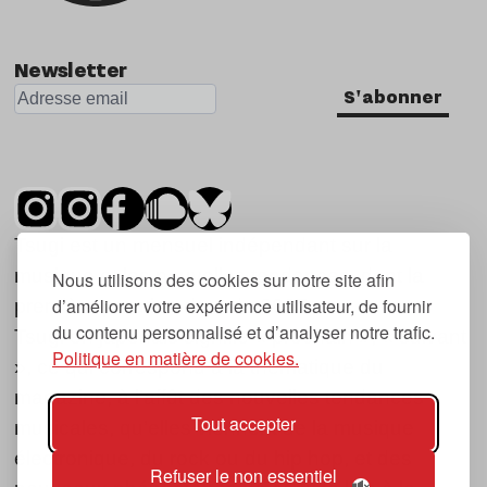
Newsletter
S'abonner
Tsugi est un mensuel indépendant sur la
musique et les nouvelles tendances, dont la
Nous utilisons des cookies sur notre site afin
d’améliorer votre expérience utilisateur, de fournir
première parution date de 2007.
du contenu personnalisé et d’analyser notre trafic.
Tsugi en japonais signifie « prochain », « suivant
Politique en matière de cookies.
», ce qui correspond à la thématique du
magazine, à l’affût des nouvelles tendances
Tout accepter
musicales, qu’elles viennent de la musique
électronique, du rock ou du hip hop, et des
Refuser le non essentiel