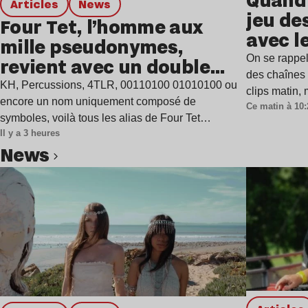
Quand 
Articles
news
jeu de
Four Tet, l’homme aux
avec l
mille pseudonymes,
On se rappel
revient avec un double
des chaînes 
single
KH, Percussions, 4TLR, 00110100 01010100 ou
clips matin,
encore un nom uniquement composé de
Ce matin à 10:
symboles, voilà tous les alias de Four Tet…
Il y a 3 heures
news
Lire l’article