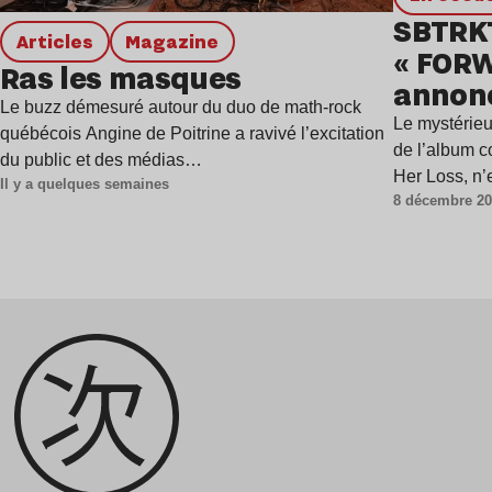
SBTRKT
Articles
magazine
« FORW
Ras les masques
annonç
Le buzz démesuré autour du duo de math-rock
Drake 
Le mystérieu
québécois Angine de Poitrine a ravivé l’excitation
de l’album 
du public et des médias…
Her Loss, n’
Il y a quelques semaines
8 décembre 2