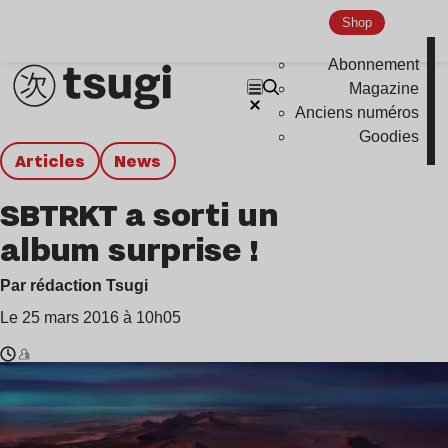
Shop
Abonnement
Magazine
Anciens numéros
Goodies
Articles
news
SBTRKT a sorti un
album surprise !
Par rédaction Tsugi
Le 25 mars 2016 à 10h05
Temps
SBTRKT
de
lecture
: