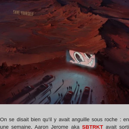
1
min
On se disait bien qu’il y avait anguille sous roche : en
une semaine, Aaron Jerome aka
SBTRKT
avait sort