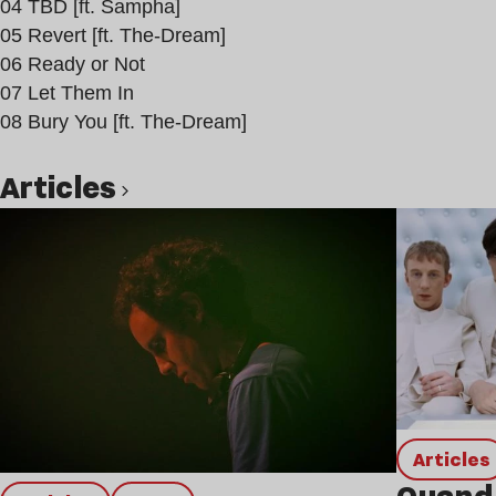
04 TBD [ft. Sampha]
05 Revert [ft. The-Dream]
06 Ready or Not
07 Let Them In
08 Bury You [ft. The-Dream]
Articles
Lire l’article
Articles