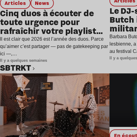
Articles
Articles
news
Le DJ-
Cinq duos à écouter de
Butch 
toute urgence pour
milita
rafraîchir votre playlist
à Gren
Barbara Butc
estivale
Il est clair que 2026 est l’année des duos. Parce
lesbienne, a
qu’aimer c’est partager — pas de gatekeeping par
au festival 
ici —,…
Il y a quelqu
Il y a quelques semaines
SBTRKT
Lire l’article
en écou