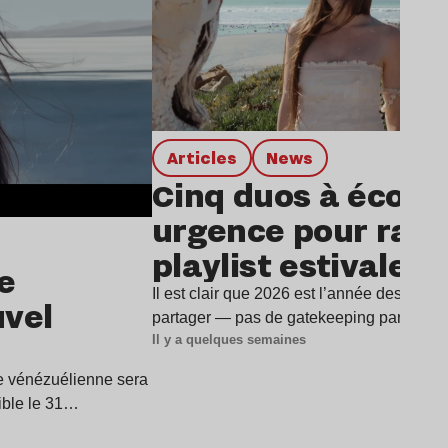
Articles
news
Cinq duos à écout
urgence pour rafra
playlist estivale
e
Il est clair que 2026 est l’année des duos
uvel
partager — pas de gatekeeping par ici —
Il y a quelques semaines
ice vénézuélienne sera
ible le 31…