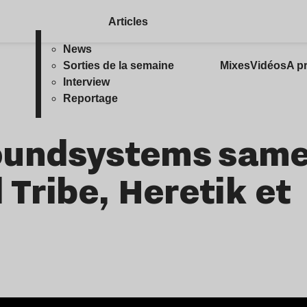
Articles
News
Sorties de la semaine
Mixes
Vidéos
A p
Interview
Reportage
oundsystems same
 Tribe, Heretik et