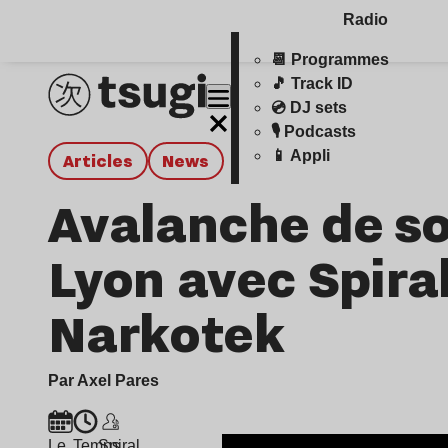
Radio
📆 Programmes
🎵 Track ID
💿 DJ sets
🎙️ Podcasts
📱 Appli
Articles
news
Avalanche de s
Lyon avec Spiral
Narkotek
Par Axel Pares
Le
Temps
Spiral