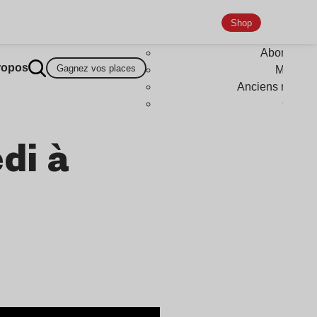
Shop
Abonneme
ropos
Gagnez vos places
Magazi
Anciens numér
Goodi
di à