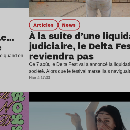
Articles
news
À la suite d’une liqui
ae…
judiciaire, le Delta Fe
e
reviendra pas
ine quand on
Ce 7 août, le Delta Festival à annoncé la liquidat
société. Alors que le festival marseillais navigua
Hier à 17:33
Lire l’article