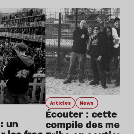
Lire l’article
Articles
news
Écouter : cette i
: un
compile des membr
r les free