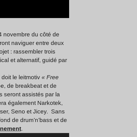
24 novembre du côté de
ront naviguer entre deux
jet : rassembler trois
al et alternatif, guidé par
doit le leitmotiv
« Free
be, de breakbeat et de
s seront assistés par la
vera également Narkotek,
ser, Seno et Jicey. Sans
fond de drum’n’bass et de
énement
.