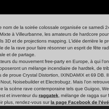
le nom de la soirée colossale organisée ce samedi 
ixte à Villeurbanne, les amateurs de hardcore pour
 3D et de projections mapping. L’idée derrière le pro
 de la rave pour faire résonner un esprit de fête radic
ale et de partage.
itiateurs du mouvement free-party en Europe, à qui l’on 
oposeront un mélange incendiaire de hardtek, de tri
es de proue Crystal Distortion, IXINDAMIX et 69 DB. Il
 Nout, Noisebuilder et Electrobugz. Mais l’on retrou
de la scène rave contemporaine tels que Guigoo, We
est et inventeur du
raggatek
, mélange de ragga sur 
ir plus, rendez-vous sur
la page Facebook de l’év