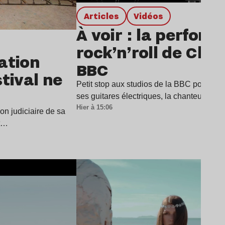
Articles
Vidéos
À voir : la perfor
rock’n’roll de Char
dation
BBC
stival ne
Petit stop aux studios de la BBC pour Cha
ses guitares électriques, la chanteuse a
Hier à 15:06
ion judiciaire de sa
it…
Lire l’article