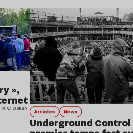
Lire l’article
ry »,
ternet
et sa culture
Articles
news
Underground Control 
premier temps fort su