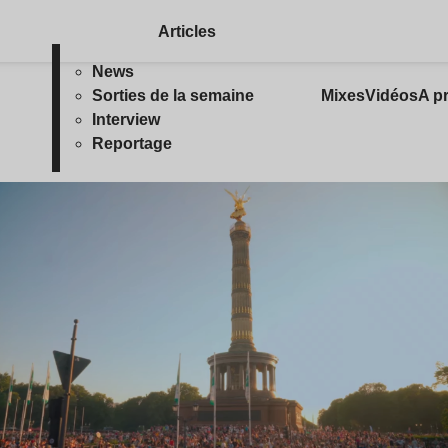
Articles
News
Sorties de la semaine
Mixes
Vidéos
A p
Interview
Reportage
ire l’article
Lire l’article