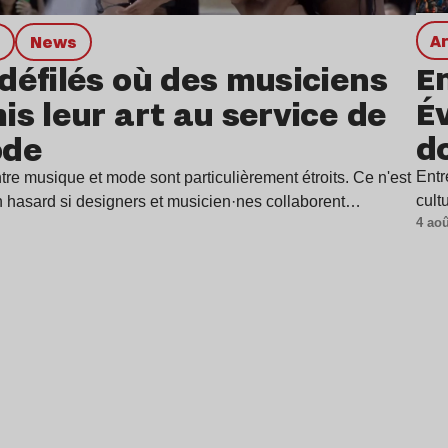
s
news
En
défilés où des musiciens
É
is leur art au service de
d
ode
Entr
tre musique et mode sont particulièrement étroits. Ce n'est
cult
 hasard si designers et musicien·nes collaborent…
4 aoû