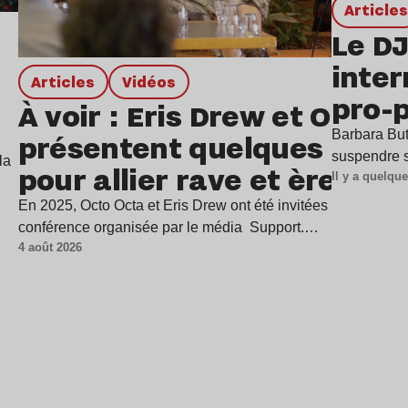
Article
Le DJ
inter
Articles
Vidéos
pro-p
À voir : Eris Drew et Octo 
Barbara Butc
présentent quelques piste
suspendre s
la
pour allier rave et ère des
Il y a quelqu
écrans harmonieusement
En 2025, Octo Octa et Eris Drew ont été invitées à participer
conférence organisée par le média Support.…
4 août 2026