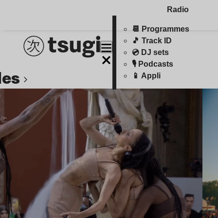
Radio
📆 Programmes
🎵 Track ID
💿 DJ sets
🎙️ Podcasts
cles
📱 Appli
Lire l’article
L