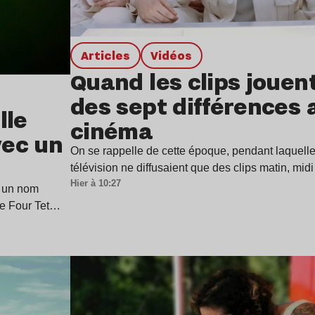
Articles
Vidéos
Quand les clips jouen
des sept différences 
lle
cinéma
vec un
On se rappelle de cette époque, pendant laquell
télévision ne diffusaient que des clips matin, mid
Hier à 10:27
 un nom
de Four Tet…
Lire l’article