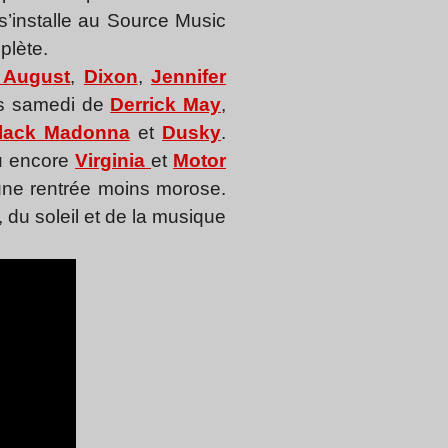
’installe au Source Music
mplète.
 August
,
Dixon
,
Jennifer
is samedi de
Derrick May
,
lack Madonna
et
Dusky
.
u encore
Virginia
et
Motor
 une rentrée moins morose.
 du soleil et de la musique