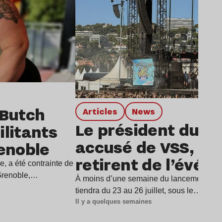
 Butch
Articles
news
Le président du De
litants
accusé de VSS, dix 
renoble
retirent de l’évé
e, a été contrainte de
 Grenoble,…
À moins d’une semaine du lancement du D
tiendra du 23 au 26 juillet, sous le…
Il y a quelques semaines