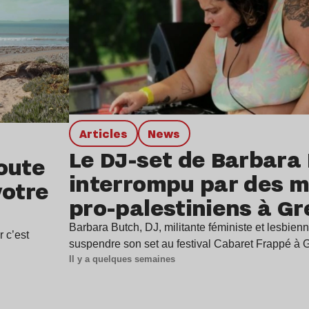
Articles
news
Le DJ-set de Barbara
oute
interrompu par des mi
votre
pro-palestiniens à G
Barbara Butch, DJ, militante féministe et lesbienn
r c’est
suspendre son set au festival Cabaret Frappé à
Il y a quelques semaines