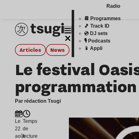
Radio
📆 Programmes
🎵 Track ID
💿 DJ sets
🎙️ Podcasts
📱 Appli
Articles
news
Le festival Oasi
programmation
Par rédaction Tsugi
Le
Temps
22
de
août
lecture