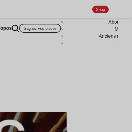
Shop
Abonneme
ropos
Gagnez vos places
Magazi
Anciens numér
Goodi