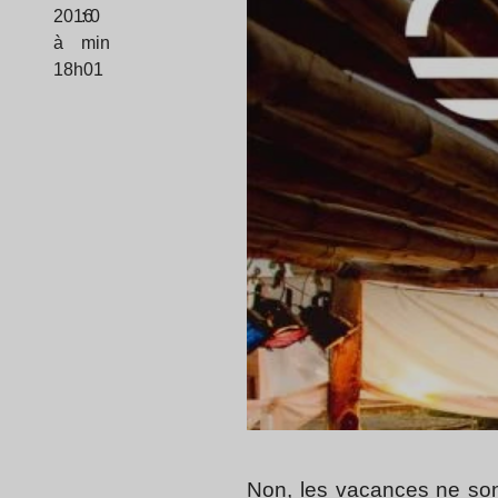
2016
: 0
à
min
18h01
Non, les vacances ne sont