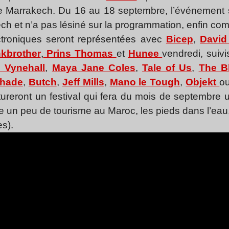
de Marrakech. Du 16 au 18 septembre, l’événement s
ch et n’a pas lésiné sur la programmation, enfin co
ctroniques seront représentées avec
Bicep
,
David
kbrother
,
Prins Thomas
et
Hunee
vendredi, suiv
 Vynehall
,
Maya Jane Coles
,
Tale of Us
,
The B
hade
,
Butch
,
Jeff Mills
,
Mano le Tough
,
Objekt
o
tureront un festival qui fera du mois de septembre
e un peu de tourisme au Maroc, les pieds dans l’eau,
les).