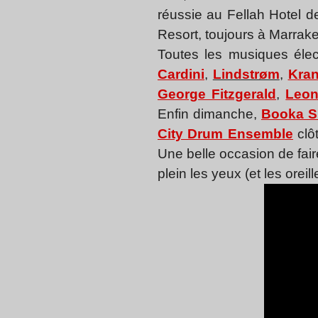
réussie au Fellah Hotel 
Resort, toujours à Marrake
Toutes les musiques éle
Cardini
,
Lindstrøm
,
Kran
George Fitzgerald
,
Leon
Enfin dimanche,
Booka S
City Drum Ensemble
clô
Une belle occasion de fair
plein les yeux (et les oreil