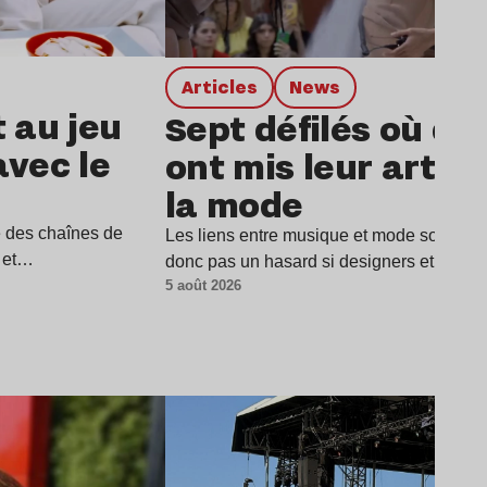
Articles
news
t au jeu
Sept défilés où de
avec le
ont mis leur art a
la mode
e des chaînes de
Les liens entre musique et mode sont parti
i et…
donc pas un hasard si designers et musi
5 août 2026
Lire l’article