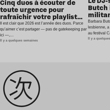
Le DJ-
Cinq duos à écouter de
Butch 
toute urgence pour
milita
rafraîchir votre playlist
à Gren
Barbara Butc
estivale
Il est clair que 2026 est l’année des duos. Parce
lesbienne, a
qu’aimer c’est partager — pas de gatekeeping par
au festival 
ici —,…
Il y a quelqu
Il y a quelques semaines