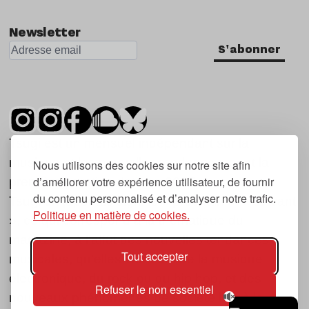
Newsletter
S'abonner
Tsugi est un mensuel indépendant sur la
musique et les nouvelles tendances, dont la
Nous utilisons des cookies sur notre site afin
d’améliorer votre expérience utilisateur, de fournir
première parution date de 2007.
du contenu personnalisé et d’analyser notre trafic.
Tsugi en japonais signifie « prochain », « suivant
Politique en matière de cookies.
», ce qui correspond à la thématique du
magazine, à l’affût des nouvelles tendances
Tout accepter
musicales, qu’elles viennent de la musique
électronique, du rock ou du hip hop, et des
Refuser le non essentiel
nouveaux phénomènes de société liés à la