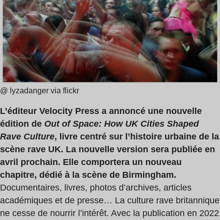
de
lecture
:
2
min
@ lyzadanger via flickr
L’éditeur Velocity Press a annoncé une nouvelle
édition de
Out of Space: How UK Cities Shaped
Rave Culture
, livre centré sur l’histoire urbaine de la
scène rave UK. La nouvelle version sera publiée en
avril prochain. Elle comportera un nouveau
chapitre, dédié à la scène de Birmingham.
Documentaires, livres, photos d’archives, articles
académiques et de presse… La culture rave britannique
ne cesse de nourrir l’intérêt. Avec la publication
en 2022