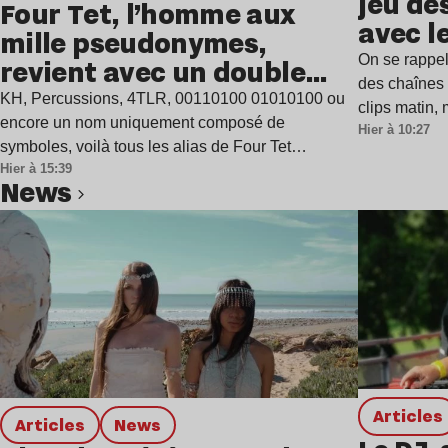
jeu de
Four Tet, l’homme aux
avec l
mille pseudonymes,
On se rappel
revient avec un double
des chaînes 
single
KH, Percussions, 4TLR, 00110100 01010100 ou
clips matin,
encore un nom uniquement composé de
Hier à 10:27
symboles, voilà tous les alias de Four Tet…
Hier à 15:39
news
Lire l’article
Articles
Articles
news