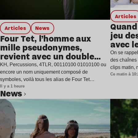
Articles
Quand 
Articles
news
jeu de
Four Tet, l’homme aux
avec l
mille pseudonymes,
On se rappel
revient avec un double
des chaînes 
single
KH, Percussions, 4TLR, 00110100 01010100 ou
clips matin,
encore un nom uniquement composé de
Ce matin à 10:
symboles, voilà tous les alias de Four Tet…
Il y a 1 heure
news
Lire l’article