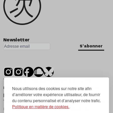
Newsletter
S'abonner
Tsugi est un mensuel indépendant sur la
musique et les nouvelles tendances, dont la
Nous utilisons des cookies sur notre site afin
d’améliorer votre expérience utilisateur, de fournir
première parution date de 2007.
du contenu personnalisé et d’analyser notre trafic.
Tsugi en japonais signifie « prochain », « suivant
Politique en matière de cookies.
», ce qui correspond à la thématique du