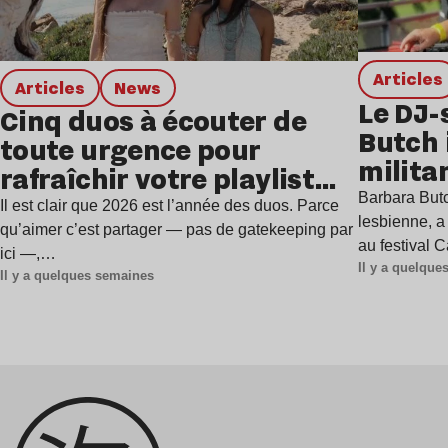
Articles
Articles
news
Le DJ-
Cinq duos à écouter de
Butch 
toute urgence pour
milita
rafraîchir votre playlist
à Gren
Barbara Butc
estivale
Il est clair que 2026 est l’année des duos. Parce
lesbienne, a
qu’aimer c’est partager — pas de gatekeeping par
au festival 
ici —,…
Il y a quelqu
Il y a quelques semaines