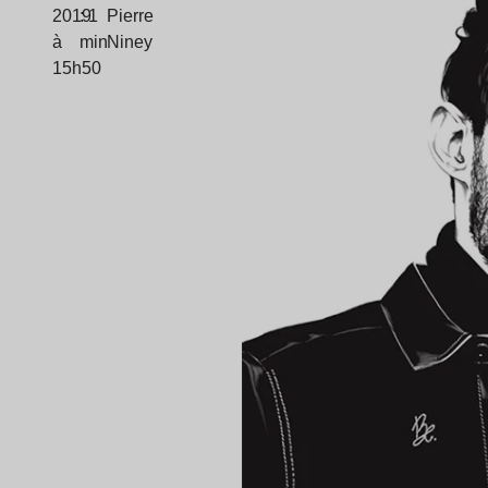
2019
: 1
Pierre
à
min
Niney
15h50