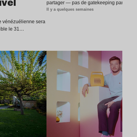
uvel
partager — pas de gatekeeping par ici —
Il y a quelques semaines
ice vénézuélienne sera
ible le 31…
Lire l’article