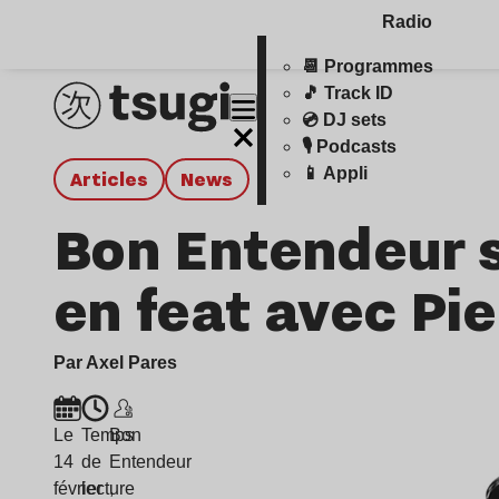
Radio
📆 Programmes
🎵 Track ID
💿 DJ sets
🎙️ Podcasts
📱 Appli
Articles
news
Bon Entendeur s
en feat avec Pi
Par Axel Pares
Le
Temps
Bon
14
de
Entendeur
février
lecture
,