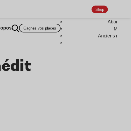
Shop
Abonneme
ropos
Gagnez vos places
Magazi
Anciens numér
Goodi
édit