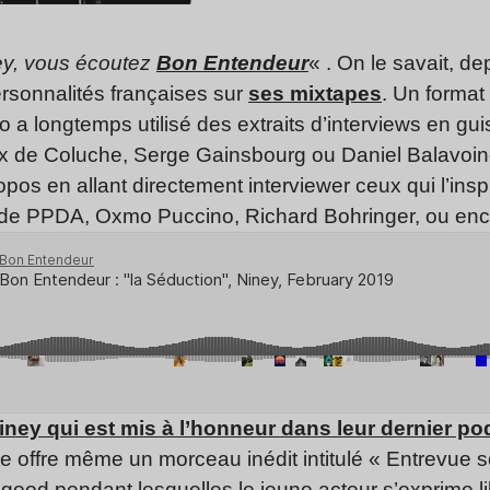
ney, vous écoutez
Bon Entendeur
« . On le savait, d
ersonnalités françaises sur
ses mixtapes
. Un format
o a longtemps utilisé des extraits d’interviews en guis
ix de Coluche, Serge Gainsbourg ou Daniel Balavoin
opos en allant directement interviewer ceux qui l’ins
e de PPDA, Oxmo Puccino, Richard Bohringer, ou enc
iney qui est mis à l’honneur dans leur dernier po
pe offre même un morceau inédit intitulé « Entrevue s
-good pendant lesquelles le jeune acteur s’exprime l