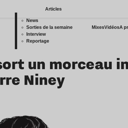
Articles
News
Sorties de la semaine
Mixes
Vidéos
A p
Interview
Reportage
ort un morceau in
erre Niney