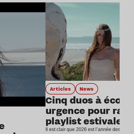
Lire l’article
Articles
news
Cinq duos à écout
urgence pour rafra
playlist estivale
e
Il est clair que 2026 est l’année des duos