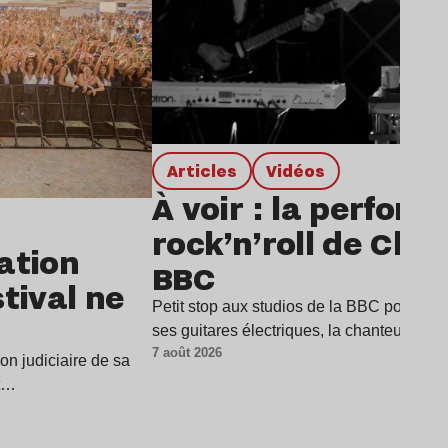
Articles
Vidéos
À voir : la perfor
rock’n’roll de Char
dation
BBC
stival ne
Petit stop aux studios de la BBC pour Cha
ses guitares électriques, la chanteuse a
7 août 2026
ion judiciaire de sa
it…