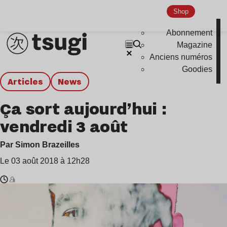
Shop
Abonnement
Magazine
Anciens numéros
Goodies
Articles
news
Ça sort aujourd’hui :
vendredi 3 août
Par Simon Brazeilles
Le 03 août 2018 à 12h28
Temps
Gabe
de
Gurnsey
lecture
,
:
Tibi