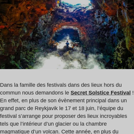
de
lecture
:
1
min
Dans la famille des festivals dans des lieux hors du
commun nous demandons le
Secret Solstice Festival
!
En effet, en plus de son évènement principal dans un
grand parc de Reykjavik le 17 et 18 juin, l’équipe du
festival s’arrange pour proposer des lieux incroyables
tels que l’intérieur d’un glacier ou la chambre
magmatique d’un volcan. Cette année, en plus du