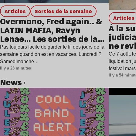
Articles
Sorties de la semaine
Articles
Overmono, Fred again.. &
À la su
LATIN MAFIA, Ravyn
judicia
Lenae… Les sorties de la
ne rev
semaine
Pas toujours facile de garder le fil des jours de la
Ce 7 août, l
semaine quand on est en vacances. Luncredi ?
liquidation j
Samedimanche…
festival mar
Il y a 23 minutes
Il y a 54 minu
news
Lire l’article