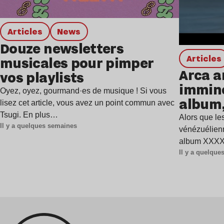
Articles
news
Douze newsletters
Articles
musicales pour pimper
Arca a
vos playlists
immine
Oyez, oyez, gourmand·es de musique ! Si vous
album,
lisez cet article, vous avez un point commun avec
Tsugi. En plus…
Alors que les
Il y a quelques semaines
vénézuélienn
album XXXXX
Il y a quelqu