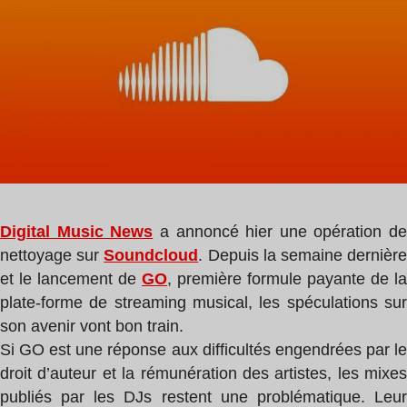
lecture
:
1
min
Digital Music News
a annoncé hier une opération de
nettoyage sur
Soundcloud
. Depuis la semaine dernièr
et le lancement de
GO
, première formule payante de la
plate-forme de streaming musical, les spéculations sur
son avenir vont bon train.
Si GO est une réponse aux difficultés engendrées par le
droit d’auteur et la rémunération des artistes, les mixes
publiés par les DJs restent une problématique. Leur