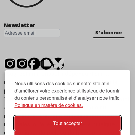
Newsletter
S'abonner
Tsugi est un mensuel indépendant sur la
musique et les nouvelles tendances, dont la
Nous utilisons des cookies sur notre site afin
d’améliorer votre expérience utilisateur, de fournir
première parution date de 2007.
du contenu personnalisé et d’analyser notre trafic.
Tsugi en japonais signifie « prochain », « suivant
Politique en matière de cookies.
», ce qui correspond à la thématique du
magazine, à l’affût des nouvelles tendances
Tout accepter
musicales, qu’elles viennent de la musique
électronique, du rock ou du hip hop, et des