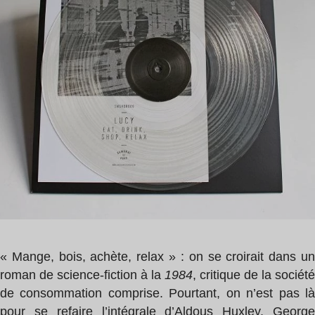
3
,
min
Aldous
Huxley
« Mange, bois, achète, relax » : on se croirait dans un
roman de science-fiction à la
1984
, critique de la société
de consommation comprise. Pourtant, on n’est pas là
pour se refaire l’intégrale d’Aldous Huxley, George