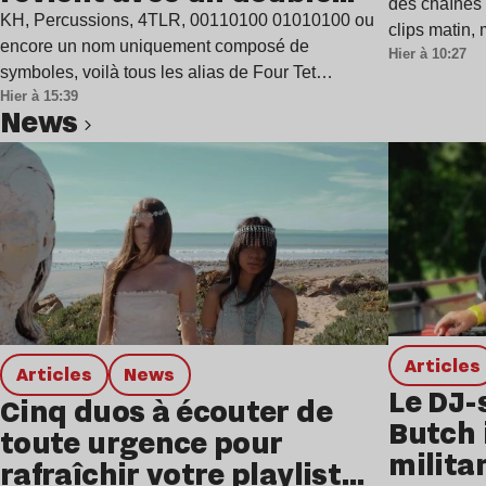
des chaînes 
single
KH, Percussions, 4TLR, 00110100 01010100 ou
clips matin,
encore un nom uniquement composé de
Hier à 10:27
symboles, voilà tous les alias de Four Tet…
Hier à 15:39
news
Lire l’article
Articles
Articles
news
Le DJ-
Cinq duos à écouter de
Butch 
toute urgence pour
milita
rafraîchir votre playlist