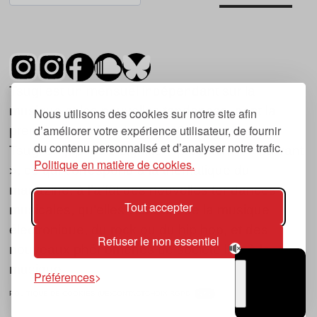
Tsugi est un mensuel indépendant sur la
musique et les nouvelles tendances, dont la
Nous utilisons des cookies sur notre site afin
d’améliorer votre expérience utilisateur, de fournir
première parution date de 2007.
du contenu personnalisé et d’analyser notre trafic.
Tsugi en japonais signifie « prochain », « suivant
Politique en matière de cookies.
», ce qui correspond à la thématique du
magazine, à l’affût des nouvelles tendances
Tout accepter
musicales, qu’elles viennent de la musique
électronique, du rock ou du hip hop, et des
Refuser le non essentiel
nouveaux phénomènes de société liés à la
musique.
Préférences
POLITIQUE DE COOKIES (UE)
CONTACT
CHOIX RGPD
TSUGI
RADIO