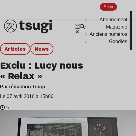
Shop
Abonnement
Magazine
Anciens numéros
Goodies
Articles
news
Exclu : Lucy nous
« Relax »
Par rédaction Tsugi
Le 07 avril 2016 à 15h06
Temps
Lucy
de
,
lecture
Luca
:
Mortellaro