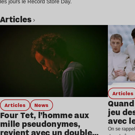
les jours le Record Store Day.
Articles
Lire l’article
Articles
Quand 
Articles
news
jeu de
Four Tet, l’homme aux
avec l
mille pseudonymes,
On se rappel
revient avec un double