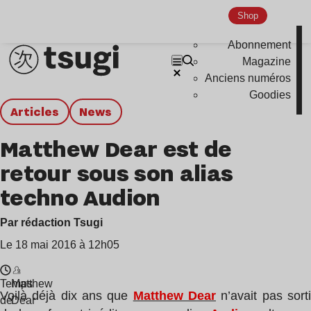
Shop
Abonnement
Magazine
Anciens numéros
Goodies
Articles
news
Matthew Dear est de
retour sous son alias
techno Audion
Par rédaction Tsugi
Le 18 mai 2016 à 12h05
Temps
Matthew
Voilà déjà dix ans que
Matthew Dear
n’avait pas sort
de
Dear