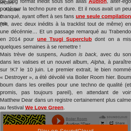
de long format inédit sous son alias
Audion
, alter-ego
lecture
,
porté sur la techno pure et dure. Et il nous avait un peu
:
Audion
manqué, ayant offert à ses fans
une seule compilation
0
min
(ok, avec deux inédits à la tracklist tout de même) en
une décénnie… Et un passage remarqué au Trabendo
en 2014 pour
une Tsugi Superclub
dont on a mi
quelques semaines à se remettre !
Mais trève de suspens, Audion
is back
, avec du so
dans les valises et un nouvel album,
Alpha
, à paraîtr
sur !K7 le 10 juin. Le premier extrait, le bien nommé
« Destroyer », a été dévoilé via Boiler Room hier. Boum
boum dans les oreilles pour une techno de qualité (et
promis, pas toujours pareil), en attendant de voir
Matthew Dear dans un registre certainement plus calme
au festival
We Love Green
.