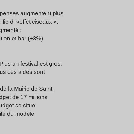
 dépenses augmentent plus
ie d' »effet ciseaux ».
ugmenté :
ation et bar (+3%)
Plus un festival est gros,
lus ces aides sont
de la Mairie de Saint-
udget de 17 millions
udget se situe
lité du modèle