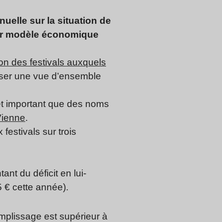
uelle sur la situation de
leur modèle économique
ion des festivals auxquels
sser une vue d’ensemble
get important que des noms
Vienne
.
festivals sur trois
ant du déficit en lui-
5 € cette année).
emplissage est supérieur à