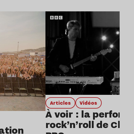
Lire l’article
Articles
Vidéos
À voir : la perfor
rock’n’roll de Char
dation