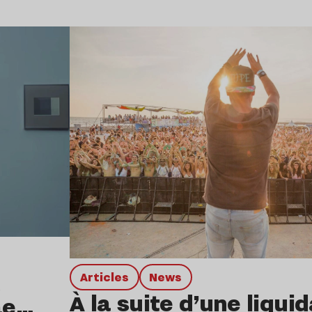
Lire l’article
Articles
news
À la suite d’une liqui
ae…