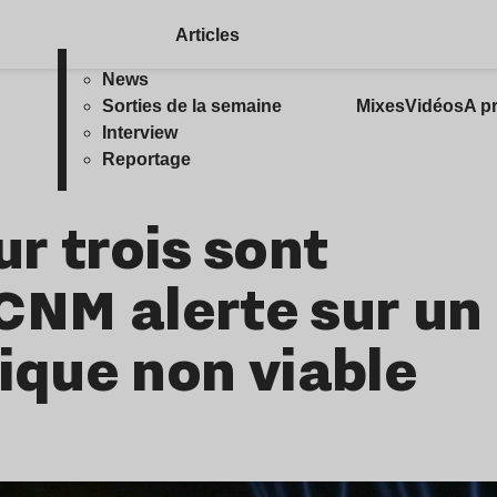
Articles
News
Sorties de la semaine
Mixes
Vidéos
A p
Interview
Reportage
ur trois sont
e CNM alerte sur un
que non viable