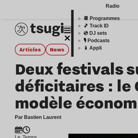
Radio
📆 Programmes
🎵 Track ID
💿 DJ sets
🎙️ Podcasts
📱 Appli
Articles
news
Deux festivals s
déficitaires : l
modèle économi
Par Bastien Laurent
Le
Temps