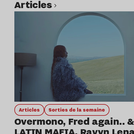
Articles
Lire l’article
Articles
Sorties de la semaine
Overmono, Fred again.. &
LATIN MAFIA, Ravyn Len