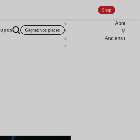
Shop
Abonneme
ropos
Gagnez vos places
Magazi
Anciens numér
Goodi