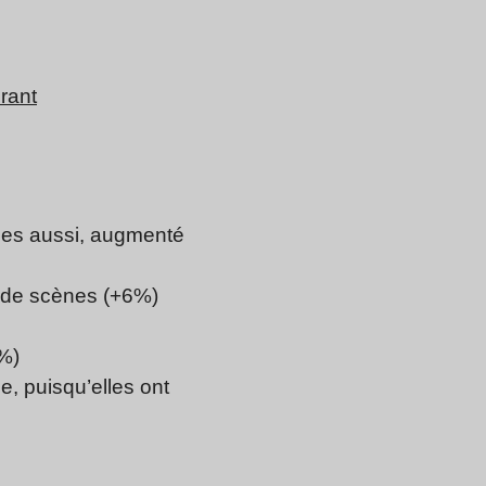
urant
lles aussi, augmenté
n de scènes (+6%)
%)
se, puisqu’elles ont