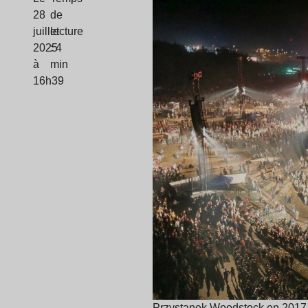
28
de
juillet
lecture
2025
: 4
à
min
16h39
Przystanek Woodstock en 2017 