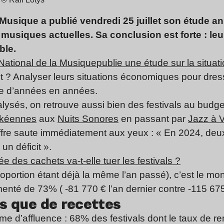
Musique a publié vendredi 25 juillet son étude ann
e musiques actuelles. Sa conclusion est forte : 
ble.
National de la Musique
publie une étude sur la situat
ut ? Analyser leurs situations économiques pour dre
ise d’années en années.
alysés, on retrouve aussi bien des festivals au bud
kéennes
aux
Nuits Sonores
en passant par
Jazz à 
iffre saute immédiatement aux yeux : « En 2024, deux 
un déficit ».
e des cachets va-t-elle tuer les festivals ?
proportion étant déjà la même l’an passé), c’est le mont
menté de 73% ( -81 770 € l’an dernier contre -115 67
s que de recettes
lème d’affluence : 68% des festivals dont le taux de r