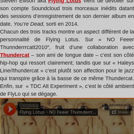
Steven Ellison aka
Flying Lotus
vient de dévoiler sur
son compte Soundcloud trois morceaux inédits datant
des sessions d’enregistrement de son dernier album en
date,
You’re Dead,
sorti en 2014.
Chacun des trois tracks montre un aspect différent de la
personnalité de Flying Lotus.
Sur «
NO Feee
Thunnderrrcatt2010″, fruit d’une collaboration avec
Thundercat
– son ami de longue date – c’est son côté
hip-hop qui ressort clairement; tandis que sur «
Haleys
Line//thundercat » c’est plutôt son affection pour le jazz
qui transpire grâce à la basse de ce même Thundercat.
Enfin, sur
«
TDC Alt Experiment », c’est le côté ambient
de FlyLo qui se dégage.