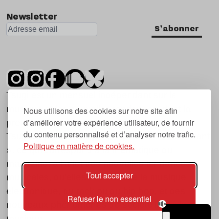
Newsletter
S'abonner
Tsugi est un mensuel indépendant sur la
musique et les nouvelles tendances, dont la
Nous utilisons des cookies sur notre site afin
d’améliorer votre expérience utilisateur, de fournir
première parution date de 2007.
du contenu personnalisé et d’analyser notre trafic.
Tsugi en japonais signifie « prochain », « suivant
Politique en matière de cookies.
», ce qui correspond à la thématique du
magazine, à l’affût des nouvelles tendances
Tout accepter
musicales, qu’elles viennent de la musique
électronique, du rock ou du hip hop, et des
Refuser le non essentiel
nouveaux phénomènes de société liés à la
musique.