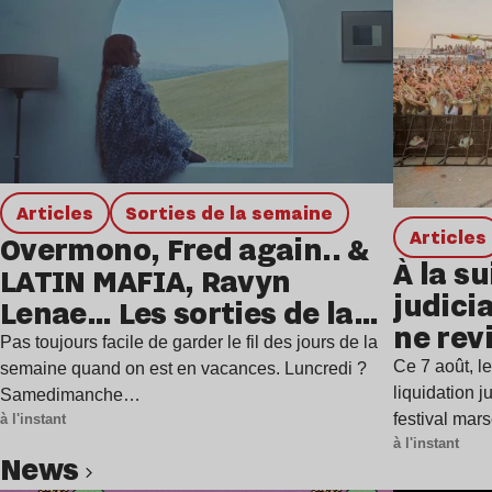
Articles
Sorties de la semaine
Articles
Overmono, Fred again.. &
À la su
LATIN MAFIA, Ravyn
judicia
Lenae… Les sorties de la
ne rev
semaine
Pas toujours facile de garder le fil des jours de la
Ce 7 août, l
semaine quand on est en vacances. Luncredi ?
liquidation j
Samedimanche…
festival mar
à l'instant
à l'instant
news