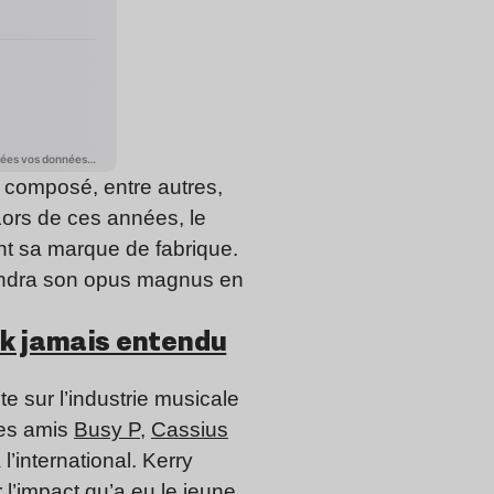
composé, entre autres,
 Lors de ces années, le
nt sa marque de fabrique.
ndra son opus magnus en
k jamais entendu
te sur l’industrie musicale
ses amis
Busy P
,
Cassius
’international. Kerry
 l’impact qu’a eu le jeune