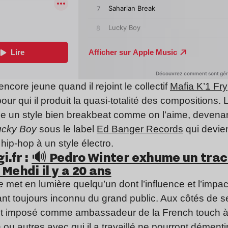
core jeune quand il rejoint le collectif
Mafia K’1 Fry
pour qui il produit la quasi-totalité des compositions.
me un style bien breakbeat comme on l’aime, devena
ucky Boy
sous le label
Ed Banger Records
qui devie
ip-hop à un style électro.
i.fr :
🔊 Pedro Winter exhume un trac
Mehdi il y a 20 ans
ce
met en lumière quelqu’un dont l’influence et l’impac
ant toujours inconnu du grand public. Aux côtés de 
est imposé comme ambassadeur de la French touch à l
n
ou autres avec qui il a travaillé ne pourront démentir