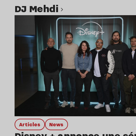
DJ Mehdi
Lire l’article
Articles
news
Disney + annonce une sé