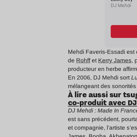
Mehdi Faveris-Essadi est en
de
Rohff
et
Kerry James
, 
producteur en herbe affir
En 2006, DJ Mehdi sort
L
mélangeant des sonorités h
À lire aussi sur tsug
co-produit avec DJ 
DJ Mehdi : Made In Fran
est sans précédent, pourt
et compagnie, l’artiste s’
James,
Booba
,
Akhenato