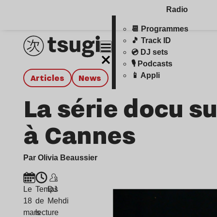
Radio
📆 Programmes
🎵 Track ID
💿 DJ sets
🎙️ Podcasts
📱 Appli
Articles
news
La série docu s
à Cannes
Par Olivia Beaussier
Le
Temps
DJ
18
de
Mehdi
mars
lecture