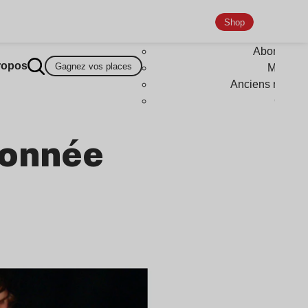
Shop
Abonneme
ropos
Gagnez vos places
Magazi
Anciens numér
Goodi
ionnée