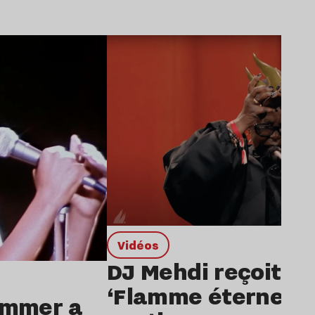
Lire l’article
Vidéos
DJ Mehdi reçoit le 
‘Flamme éternelle’
ummer a