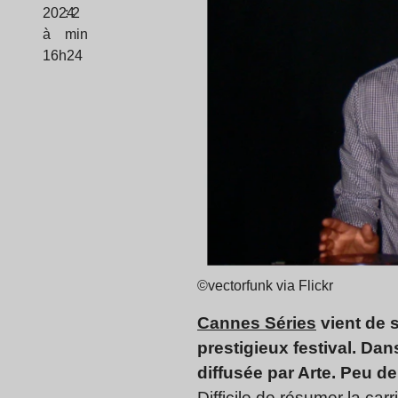
2024
: 2
à
min
16h24
©vectorfunk via Flickr
Cannes Séries
vient de s
prestigieux festival. Dan
diffusée par Arte. Peu de
Difficile de résumer la car