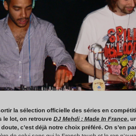
ortir la sélection officielle des séries en compéti
s le lot, on retrouve
DJ Mehdi : Made In France
, u
 doute, c’est déjà notre choix préféré. On s’en pa
rière de celui sans qui la French touch et le rap n’a