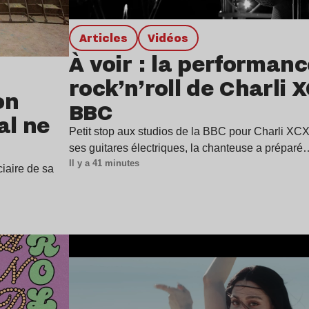
Articles
Vidéos
À voir : la performan
rock’n’roll de Charli 
on
BBC
al ne
Petit stop aux studios de la BBC pour Charli XCX
ses guitares électriques, la chanteuse a préparé
Il y a 41 minutes
ciaire de sa
Lire l’article