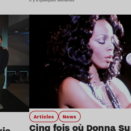
Il y a quelques semaines
Lire l’article
Articles
news
Cinq fois où Donna S
rie