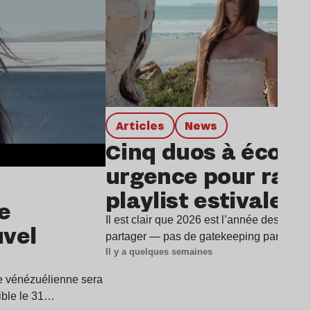
Articles
news
Cinq duos à écout
urgence pour rafra
playlist estivale
e
Il est clair que 2026 est l’année des duos
uvel
partager — pas de gatekeeping par ici —
Il y a quelques semaines
ice vénézuélienne sera
ible le 31…