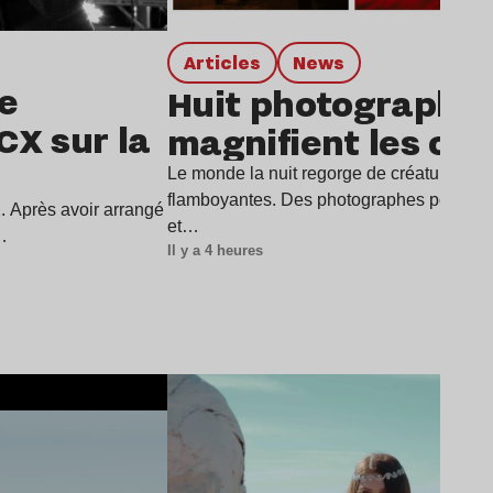
Articles
news
ce
Huit photographes
XCX sur la
magnifient les ois
Le monde la nuit regorge de créatures fan
flamboyantes. Des photographes portent l
. Après avoir arrangé
et…
…
Il y a 4 heures
Lire l’article