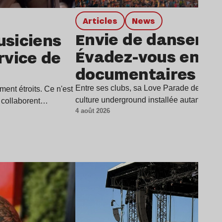
Articles
news
Envie de danser à 
usiciens
Évadez-vous en q
rvice de
documentaires
Entre ses clubs, sa Love Parade devenue 
ment étroits. Ce n'est
culture underground installée autant dan
s collaborent…
4 août 2026
Lire l’article