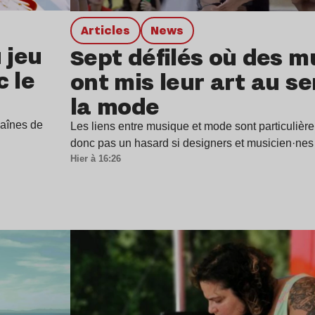
Articles
news
 jeu
Sept défilés où des m
c le
ont mis leur art au se
la mode
haînes de
Les liens entre musique et mode sont particulière
donc pas un hasard si designers et musicien·ne
Hier à 16:26
Lire l’article