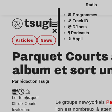
Radio
📆 Programmes
🎵 Track ID
💿 DJ sets
🎙️ Podcasts
📱 Appli
Articles
news
Parquet Courts
album et sort un
Par rédaction Tsugi
Le
Temps
Parquet
Le groupe new-yorkais
Pa
05
de
Courts
l’on est nombreux à atte
février
lecture