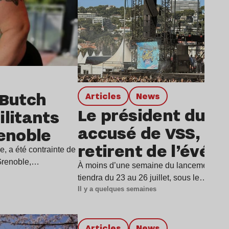
 Butch
Articles
news
Le président du De
litants
accusé de VSS, dix 
renoble
retirent de l’évé
e, a été contrainte de
 Grenoble,…
À moins d’une semaine du lancement du D
tiendra du 23 au 26 juillet, sous le…
Il y a quelques semaines
Lire l’article
Articles
news