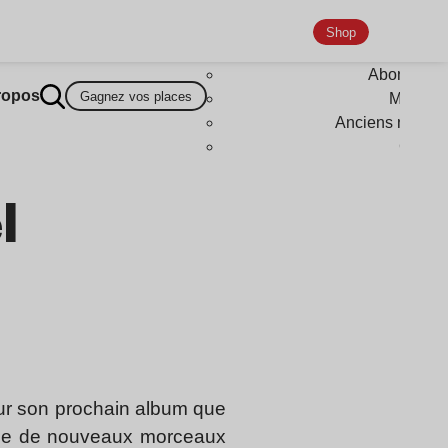
Shop
Abonneme
ropos
Gagnez vos places
Magazi
Anciens numér
Goodi
l
sur son prochain album que
 que de nouveaux morceaux