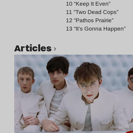
10 “Keep It Even”
11 “Two Dead Cops”
12 “Pathos Prairie”
13 “It’s Gonna Happen”
Articles
Lire l’article