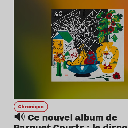
chronique
🔊 Ce nouvel album de
Parquet Courts : le disco