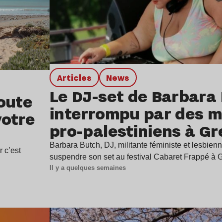
Articles
news
Le DJ-set de Barbara
oute
interrompu par des mi
votre
pro-palestiniens à G
Barbara Butch, DJ, militante féministe et lesbienn
r c’est
suspendre son set au festival Cabaret Frappé à
Il y a quelques semaines
Lire l’article