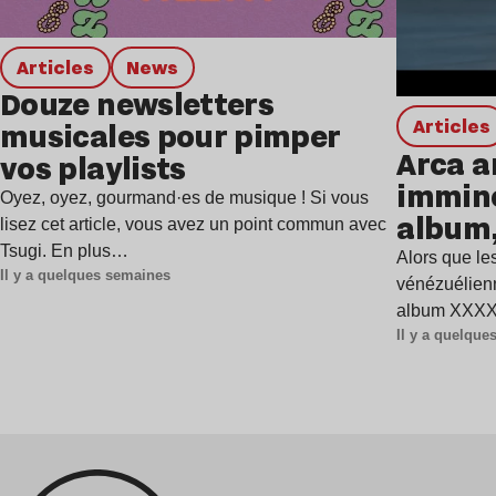
Articles
news
Douze newsletters
Articles
musicales pour pimper
Arca a
vos playlists
immine
Oyez, oyez, gourmand·es de musique ! Si vous
album,
lisez cet article, vous avez un point commun avec
Tsugi. En plus…
Alors que les
Il y a quelques semaines
vénézuélienn
album XXXXX
Il y a quelqu