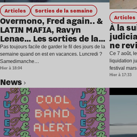
Articles
Sorties de la semaine
Articles
Overmono, Fred again.. &
À la su
LATIN MAFIA, Ravyn
judicia
Lenae… Les sorties de la
ne rev
semaine
Pas toujours facile de garder le fil des jours de la
Ce 7 août, l
semaine quand on est en vacances. Luncredi ?
liquidation j
Samedimanche…
festival mar
Hier à 18:04
Hier à 17:33
news
Lire l’article