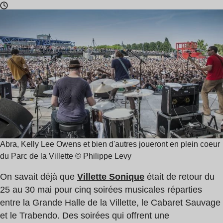
Temps
de
lecture
:
1
min
Abra, Kelly Lee Owens et bien d'autres joueront en plein coeur
du Parc de la Villette © Philippe Levy
On savait déjà que
Villette Sonique
était de retour du
25 au 30 mai pour cinq soirées musicales réparties
entre la Grande Halle de la Villette, le Cabaret Sauvage
et le Trabendo. Des soirées qui offrent une