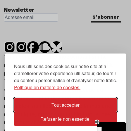
Newsletter
S'abonner
Tsugi est un mensuel indépendant sur la
musique et les nouvelles tendances, dont la
Nous utilisons des cookies sur notre site afin
d’améliorer votre expérience utilisateur, de fournir
première parution date de 2007.
du contenu personnalisé et d’analyser notre trafic.
Tsugi en japonais signifie « prochain », « suivant
Politique en matière de cookies.
», ce qui correspond à la thématique du
magazine, à l’affût des nouvelles tendances
Tout accepter
musicales, qu’elles viennent de la musique
électronique, du rock ou du hip hop, et des
Refuser le non essentiel
nouveaux phénomènes de société liés à la
musique.