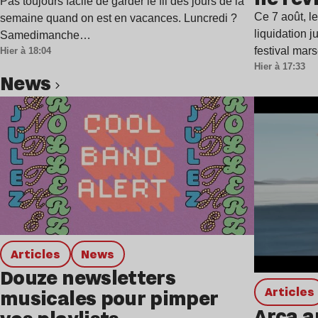
semaine
Pas toujours facile de garder le fil des jours de la
Ce 7 août, l
semaine quand on est en vacances. Luncredi ?
liquidation j
Samedimanche…
festival mar
Hier à 18:04
Hier à 17:33
news
Lire l’article
Articles
news
Douze newsletters
Articles
musicales pour pimper
Arca a