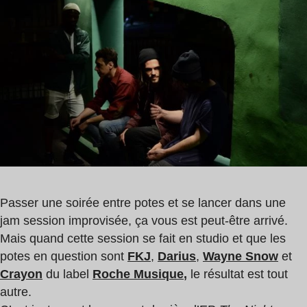
de
lecture
:
1
min
Passer une soirée entre potes et se lancer dans une
jam session improvisée, ça vous est peut-être arrivé.
Mais quand cette session se fait en studio et que les
potes en question sont
FKJ
,
Darius
,
Wayne Snow
et
Crayon
du label
Roche Musique
,
le résultat est tout
autre.