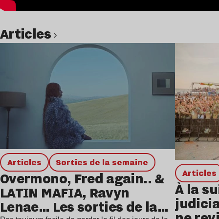
Articles
Lire l’article
Articles
Sorties de la semaine
Articles
Overmono, Fred again.. &
À la su
LATIN MAFIA, Ravyn
judicia
Lenae… Les sorties de la
ne rev