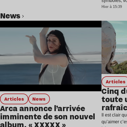
symboles, vo
Hier à 15:39
news
Lire l’article
Articles
Cinq d
toute 
Articles
news
rafraîc
Arca annonce l’arrivée
estiva
imminente de son nouvel
Il est clair
album, « XXXXX »
qu’aimer c’e