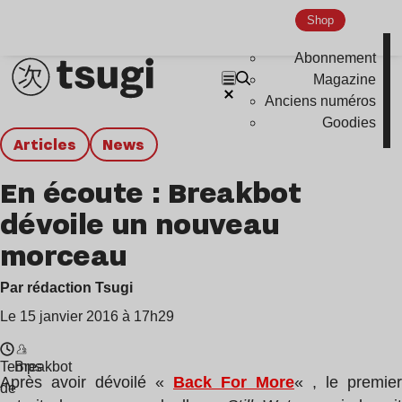
Shop
Abonnement
Magazine
Anciens numéros
Goodies
Articles
news
En écoute : Breakbot
dévoile un nouveau
morceau
Par rédaction Tsugi
Le 15 janvier 2016 à 17h29
Temps
Breakbot
Après avoir dévoilé «
Back For More
« , le premier
de