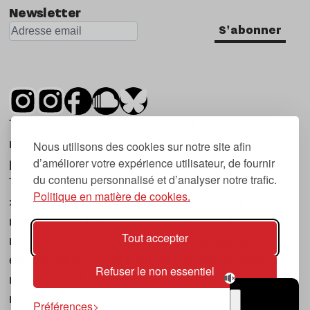
Newsletter
S'abonner
Tsugi est un mensuel indépendant sur la
musique et les nouvelles tendances, dont la
Nous utilisons des cookies sur notre site afin
d’améliorer votre expérience utilisateur, de fournir
première parution date de 2007.
du contenu personnalisé et d’analyser notre trafic.
Tsugi en japonais signifie « prochain », « suivant
Politique en matière de cookies.
», ce qui correspond à la thématique du
magazine, à l’affût des nouvelles tendances
Tout accepter
musicales, qu’elles viennent de la musique
électronique, du rock ou du hip hop, et des
Refuser le non essentiel
nouveaux phénomènes de société liés à la
musique.
Préférences