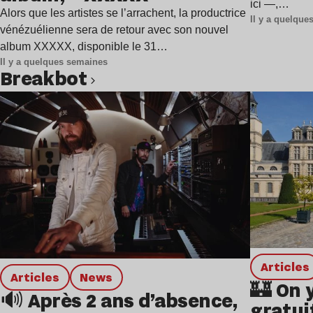
ici —,…
Alors que les artistes se l’arrachent, la productrice
Il y a quelqu
vénézuélienne sera de retour avec son nouvel
album XXXXX, disponible le 31…
Il y a quelques semaines
Breakbot
Lire l’article
Articles
Articles
news
🏰 On 
🔊 Après 2 ans d’absence,
gratui