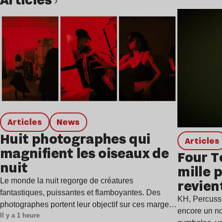
Lire l’article
Articles
news
Huit photographes qui
Articles
magnifient les oiseaux de
Four T
nuit
mille 
Le monde la nuit regorge de créatures
revien
fantastiques, puissantes et flamboyantes. Des
single
KH, Percuss
photographes portent leur objectif sur ces marges
encore un n
Il y a 1 heure
et…