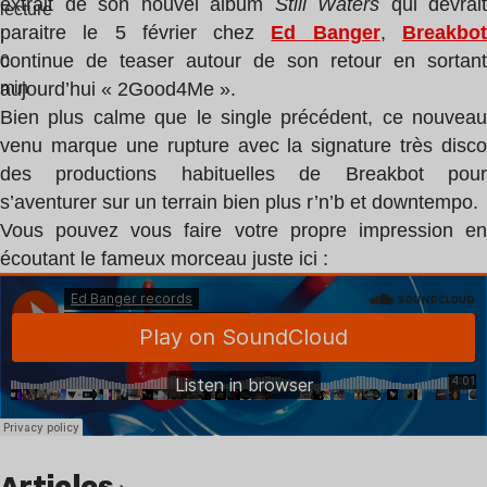
extrait de son nouvel album
Still Waters
qui devrait
lecture
paraitre le 5 février chez
Ed Banger
,
Breakbo
:
continue de teaser autour de son retour en sortant
0
min
aujourd’hui « 2Good4Me ».
Bien plus calme que le single
précédent
, ce nouveau
venu marque une rupture avec la signature très disco
des productions habituelles de Breakbot pour
s’aventurer sur un terrain bien plus r’n’b et downtempo.
Vous pouvez vous faire votre propre impression en
écoutant le fameux morceau juste ici :
Articles