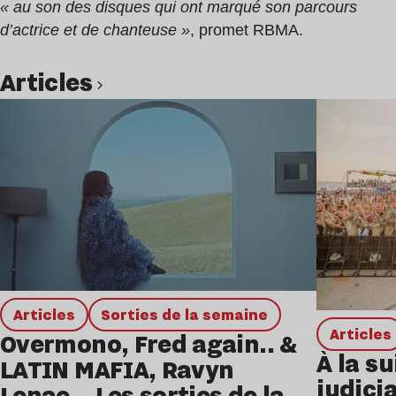
« au son des disques qui ont marqué son parcours
d’actrice et de chanteuse »
, promet RBMA.
Articles
Lire l’article
Articles
Sorties de la semaine
Articles
Overmono, Fred again.. &
À la su
LATIN MAFIA, Ravyn
judicia
Lenae… Les sorties de la