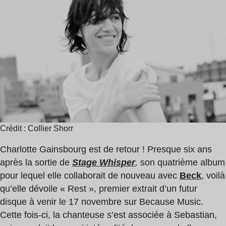
de
Gainsbourg
lecture
,
:
Guy-
1
Man
min
Crédit : Collier Shorr
Charlotte Gainsbourg est de retour ! Presque six ans
après la sortie de
Stage Whisper
,
son quatrième album
pour lequel elle collaborait de nouveau avec
Beck
, voilà
qu’elle dévoile « Rest », premier extrait d’un futur
disque à venir le 17 novembre sur Because Music.
Cette fois-ci, la chanteuse s’est associée à Sebastian,