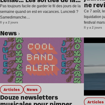
ne rev
semaine
Pas toujours facile de garder le fil des jours de la
Ce 7 août, l
semaine quand on est en vacances. Luncredi ?
liquidation j
Samedimanche…
festival mar
Il y a 2 jours
Il y a 2 jours
news
Lire l’article
Articles
news
Douze newsletters
Articles
musicales pour pimper