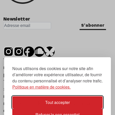
Newsletter
S'abonner
Tsugi est un mensuel indépendant sur la
musique et les nouvelles tendances, dont la
Nous utilisons des cookies sur notre site afin
d’améliorer votre expérience utilisateur, de fournir
première parution date de 2007.
du contenu personnalisé et d’analyser notre trafic.
Tsugi en japonais signifie « prochain », « suivant
Politique en matière de cookies.
», ce qui correspond à la thématique du
magazine, à l’affût des nouvelles tendances
Tout accepter
musicales, qu’elles viennent de la musique
électronique, du rock ou du hip hop, et des
Refuser le non essentiel