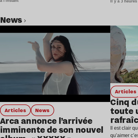
à l'instant
Il y a 3 heures
et…
news
Lire l’article
Articles
Cinq d
toute 
Articles
news
rafraîc
Arca annonce l’arrivée
estiva
imminente de son nouvel
Il est clair
qu’aimer c’e