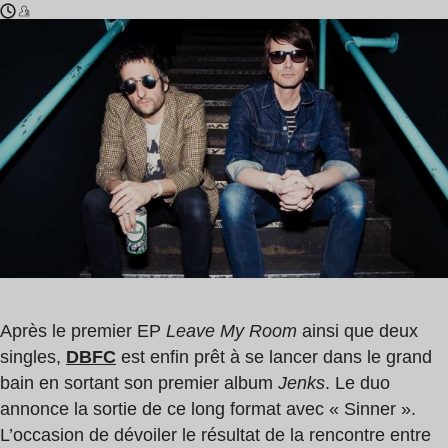
Temps
David
de
Shaw
lecture
,
:
Dombrance
1
min
Après le premier EP
Leave My Room
ainsi que deux
singles,
DBFC
est enfin prêt à se lancer dans le grand
bain en sortant son premier album
Jenks
. Le duo
annonce la sortie de ce long format avec « Sinner ».
L’occasion de dévoiler le résultat de la rencontre entre