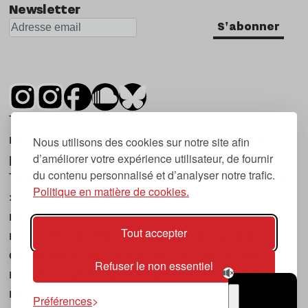
Newsletter
S'abonner
Tsugi est un mensuel indépendant sur la
musique et les nouvelles tendances, dont la
Nous utilisons des cookies sur notre site afin
d’améliorer votre expérience utilisateur, de fournir
première parution date de 2007.
du contenu personnalisé et d’analyser notre trafic.
Tsugi en japonais signifie « prochain », « suivant
Politique en matière de cookies.
», ce qui correspond à la thématique du
magazine, à l’affût des nouvelles tendances
Tout accepter
musicales, qu’elles viennent de la musique
électronique, du rock ou du hip hop, et des
Refuser le non essentiel
nouveaux phénomènes de société liés à la
musique.
Préférences