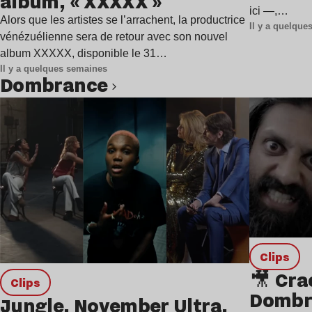
album, « XXXXX »
ici —,…
Alors que les artistes se l’arrachent, la productrice
Il y a quelqu
vénézuélienne sera de retour avec son nouvel
album XXXXX, disponible le 31…
Il y a quelques semaines
Dombrance
Lire l’article
clips
🎥 Cra
clips
Dombra
Jungle, November Ultra,