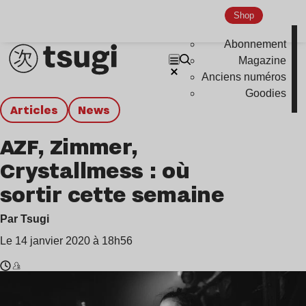
Shop
Abonnement
Magazine
Anciens numéros
Goodies
Articles
news
AZF, Zimmer,
Crystallmess : où
sortir cette semaine
Par Tsugi
Le 14 janvier 2020 à 18h56
Temps
AZF
de
,