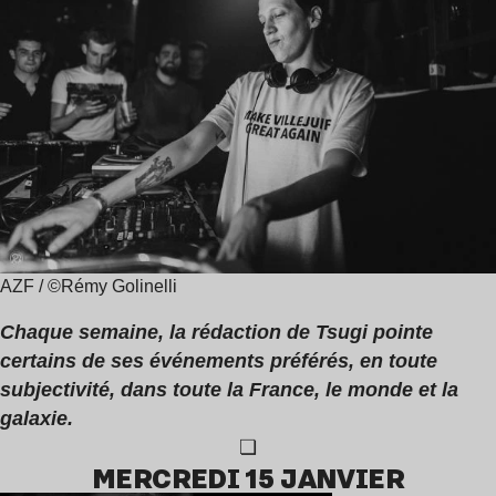
lecture
Zimmer
:
,
1
Crystallmess
min
AZF / ©Rémy Golinelli
Chaque semaine, la rédaction de Tsugi pointe
certains de ses événements préférés, en toute
subjectivité, dans toute la France, le monde et la
galaxie.
❏
MERCREDI 15 JANVIER