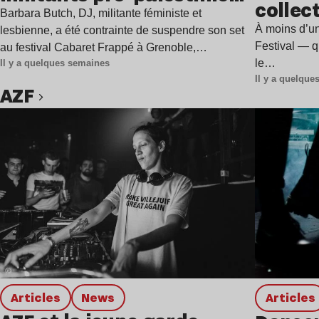
collect
à Grenoble
Barbara Butch, DJ, militante féministe et
l’évén
À moins d’u
lesbienne, a été contrainte de suspendre son set
Festival — qu
au festival Cabaret Frappé à Grenoble,…
le…
Il y a quelques semaines
Il y a quelqu
AZF
Lire l’article
Articles
news
Articles