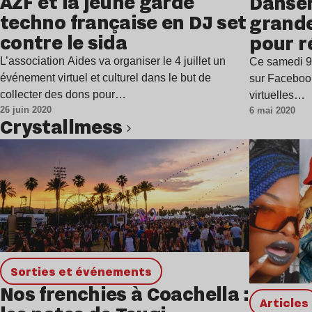
AZF et la jeune garde
Danser
techno française en DJ set
grande
contre le sida
pour r
la fête
L’association Aides va organiser le 4 juillet un
Ce samedi 9 
événement virtuel et culturel dans le but de
sur Facebook
collecter des dons pour…
virtuelles…
26 juin 2020
6 mai 2020
Crystallmess
Lire l’article
Sorties et événements
Nos frenchies à Coachella :
Articles