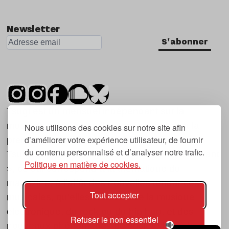
Newsletter
S'abonner
Tsugi est un mensuel indépendant sur la
musique et les nouvelles tendances, dont la
Nous utilisons des cookies sur notre site afin
d’améliorer votre expérience utilisateur, de fournir
première parution date de 2007.
du contenu personnalisé et d’analyser notre trafic.
Tsugi en japonais signifie « prochain », « suivant
Politique en matière de cookies.
», ce qui correspond à la thématique du
magazine, à l’affût des nouvelles tendances
Tout accepter
musicales, qu’elles viennent de la musique
électronique, du rock ou du hip hop, et des
Refuser le non essentiel
nouveaux phénomènes de société liés à la