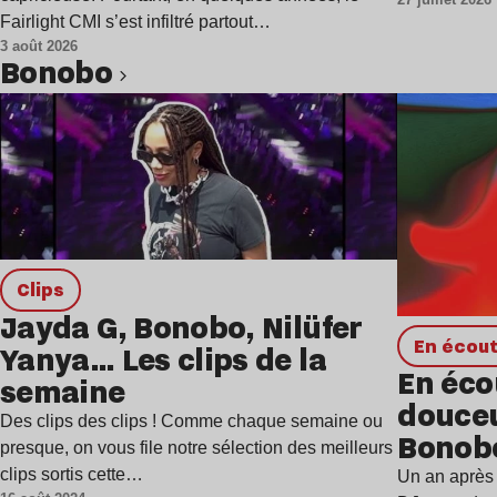
Fairlight CMI s’est infiltré partout…
3 août 2026
Bonobo
Lire l’article
clips
Jayda G, Bonobo, Nilüfer
en écou
Yanya… Les clips de la
En écou
semaine
douce
Des clips des clips ! Comme chaque semaine ou
Bonobo
presque, on vous file notre sélection des meilleurs
clips sortis cette…
Un an après 