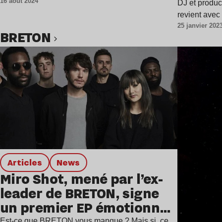
16 août 2024
DJ et produ
revient ave
25 janvier 202
BRETON
Lire l’article
Articles
news
Miro Shot, mené par l’ex-
leader de BRETON, signe
un premier EP émotionnel
Est-ce que BRETON vous manque ? Mais si, ce