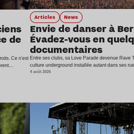
Articles
news
Envie de danser à Berl
ciens
Évadez-vous en quel
ce de
documentaires
Entre ses clubs, sa Love Parade devenue Rave Th
oits. Ce n'est
culture underground installée autant dans ses r
borent…
4 août 2026
Lire l’article