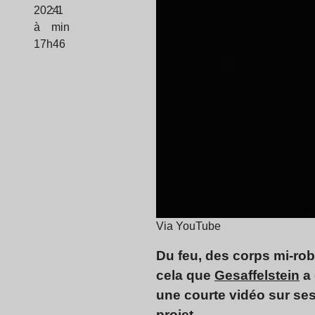
2024
: 1
à
min
17h46
Via YouTube
Du feu, des corps mi-ro
cela que
Gesaffelstein
a 
une courte vidéo sur ses
projet.