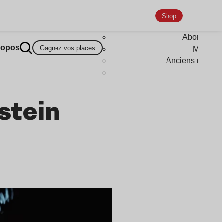
Shop
Abonneme
ropos
Gagnez vos places
Magazi
Anciens numér
Goodi
stein