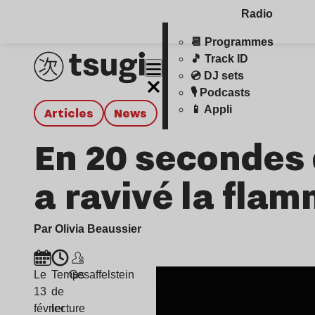
Radio
📆 Programmes
🎵 Track ID
💿 DJ sets
🎙️ Podcasts
📱 Appli
Articles
news
En 20 secondes 
a ravivé la fla
Par Olivia Beaussier
Le
Temps
Gesaffelstein
13
de
février
lecture