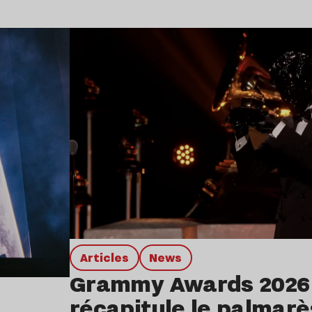
Lire l’article
Articles
news
Grammy Awards 2026 
récapitule le palmarè