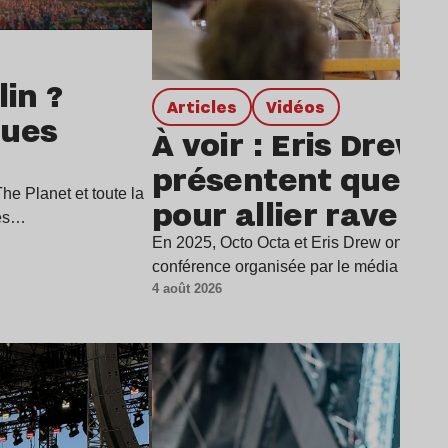
in ?
Articles
Vidéos
ques
À voir : Eris Drew 
présentent quelqu
e Planet et toute la
pour allier rave et
ues…
écrans harmonie
En 2025, Octo Octa et Eris Drew ont été in
conférence organisée par le média Supp
4 août 2026
Lire l’article