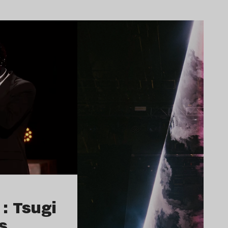
Lire l’article
: Tsugi
s