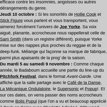
efficace contre les insomnies, angoisses ou autres
dérangements du genre.
Jeudi 10 octobre :
Si les sonorités de
Hollie Cook
et
Stick Figure
vous parlent et vous transportent, vous
aimerez forcément l’univers de
Joe Yorke
. Sa voix
aiguë, planante, accrocheuse nous rappellerait celle de
Sam Smith
(dans un registre différent), puisque Yorke
mise sur des nappes plus proches du reggae et de la
deep-funk. Mélange qui façonne sa marque de fabrique,
parmi plus apaisants de la prog’ de la saison.
Du mardi 5 au samedi 9 novembre :
Comme chaque
année, le Badaboum accueille une partie du line-up du
Pitchfork Festival
, dans le format
Avant-Garde
. Une
affiche que la salle partage avec le
Café de la Danse
,
La Mécanique Ondulatoire
, le
Supersonic
et
Popup
!. Et
sur ces dates, on verra passer des noms accrocheurs
comme
Bolis Pupul
(que l’on a vu et beaucoup apprécié