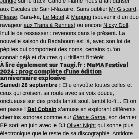
Jungle
sur le track ‘Candle Flame’ nous a fait danser
aux Escales de Saint-Nazaire. Sans oublier
Mr Giscard
,
Please
, Bara-ka,
Le Motel
&
Magugu
(souvenir d’un duo
ravageur
aux Trans à Rennes
) ou encore
Nicky Doll
.
Inutile de ressasser : revenons dans le présent. La
nouvelle saison du Badaboum est là, avec son lot de
pépites qui comportent des noms, certains qu’on
connait déjà et d’autres qui titillent l’intérêt.
À lire également sur Tsugi.fr :
MaMA Festival
2024 : prog complète d’une édition
anniversaire explosive
Badaboum Badaboum
Samedi 28 septembre :
Elle envoûte toutes celles et
ceux qui croisent sa route avec sa voix douce,
onctueuse sur des prods tantôt soul, tantôt lo-fi… Et on
en passe !
Bel Cobain
s’amuse en explorant différents
chemins sonores comme sur
Blame Game
, son dernier
EP sorti en juin avec le DJ
Oliver Night
qui sonne plus
électronique que le reste de sa discographie. Antidote