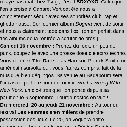
relaye pas mal chez Tsugi, c’est
LSDXOXO
. Celui que
l’on a croisé à
Cabaret Vert
cet été nous a
complètement séduit avec ses sonorités club, rap et
ghetto house. Son dernier album
Dogma
vient de sortir
et nous a clairement tapé dans l’œil (on en parlait dans
‘
les albums de la rentrée à scruter de près
‘)
Samedi 16 novembre :
Prenez du rock, un peu de
punk, coupez-le avec une grosse dose d’electro-techno.
Vous obtenez
The Dare
alias Harrison Patrick Smith, un
américain survolté qui, vous l’aurez compris, fait de la
musique bien déglingos. Sa venue au Badaboum sera
l’occasion parfaite pour découvrir
What’s Wrong With
New York
,
un dix-titres que l’on ponce depuis sa
parution le 6 septembre. Lourde bastos en vue !
Du mercredi 20 au jeudi 21 novembre :
Au tour du
festival
Les Femmes s’en mêlent
de prendre
possession des lieux. Le 20, on voguera entre
shoegaze et hyper-dark-pop avec
Régina Demina
,