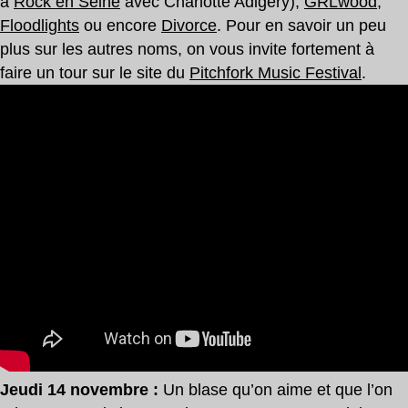
à
Rock en Seine
avec Charlotte Adigéry),
GRLwood
,
Floodlights
ou encore
Divorce
. Pour en savoir un peu
plus sur les autres noms, on vous invite fortement à
faire un tour sur le site du
Pitchfork Music Festival
.
Jeudi 14 novembre :
Un blase qu’on aime et que l’on