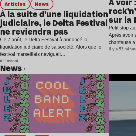
À voir
Articles
news
rock’n
À la suite d’une liquidation
sur la
judiciaire, le Delta Festival
Petit stop a
ne reviendra pas
Après avoir 
Ce 7 août, le Delta Festival à annoncé la
chanteuse a
liquidation judiciaire de sa société. Alors que le
Il y a 53 minu
festival marseillais naviguait…
à l'instant
news
Lire l’article