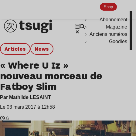
Shop
Abonnement
Magazine
Anciens numéros
Goodies
Articles
news
« Where U Iz »
nouveau morceau de
Fatboy Slim
Par Mathilde LESAINT
Le 03 mars 2017 à 12h58
Temps
Fatboy
de
Slim