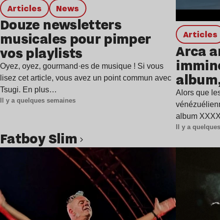
Articles
news
Douze newsletters
Articles
musicales pour pimper
Arca a
vos playlists
immine
Oyez, oyez, gourmand·es de musique ! Si vous
album,
lisez cet article, vous avez un point commun avec
Tsugi. En plus…
Alors que les
Il y a quelques semaines
vénézuélienn
album XXXXX
Il y a quelqu
Fatboy Slim
Lire l’article