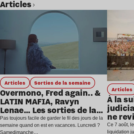
Articles
Lire l’article
Articles
Sorties de la semaine
Articles
Overmono, Fred again.. &
À la su
LATIN MAFIA, Ravyn
judicia
Lenae… Les sorties de la
ne rev
semaine
Pas toujours facile de garder le fil des jours de la
Ce 7 août, l
semaine quand on est en vacances. Luncredi ?
liquidation j
Samedimanche…