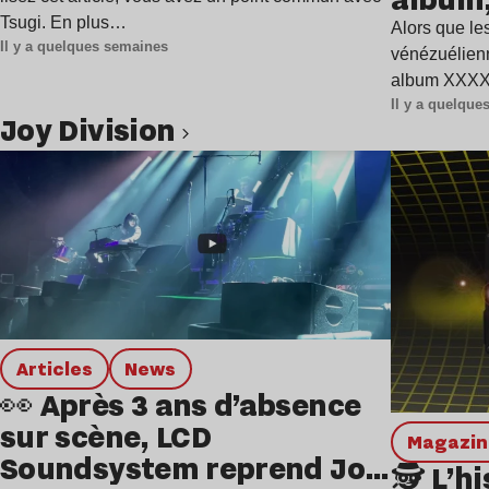
Tsugi. En plus…
Alors que les
Il y a quelques semaines
vénézuélienn
album XXXXX
Il y a quelqu
Joy Division
Lire l’article
Articles
news
👀 Après 3 ans d’absence
sur scène, LCD
magazi
Soundsystem reprend Joy
🕵️ L’h