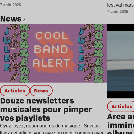
festival mar
7 août 2026
7 août 2026
news
Lire l’article
Articles
news
Douze newsletters
Articles
musicales pour pimper
Arca a
vos playlists
immine
Oyez, oyez, gourmand·es de musique ! Si vous
album,
lisez cet article, vous avez un point commun avec