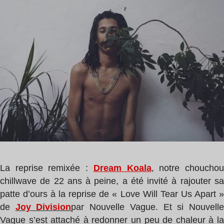
de
Koala
lecture
,
:
Joy
1
Division
min
,
Nouvelle
Vague
La reprise remixée :
Dream Koala
, notre choucho
chillwave de 22 ans à peine, a été invité à rajouter sa
patte d’ours à la reprise de « Love Will Tear Us Apart »
de
Joy Division
par Nouvelle Vague. Et si
Nouvell
Vague s’est attaché à redonner un peu de chaleur à la