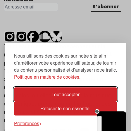
S'abonner
Tsugi est un mensuel indépendant sur la
musique et les nouvelles tendances, dont la
Nous utilisons des cookies sur notre site afin
d’améliorer votre expérience utilisateur, de fournir
première parution date de 2007.
du contenu personnalisé et d’analyser notre trafic.
Tsugi en japonais signifie « prochain », « suivant
Politique en matière de cookies.
», ce qui correspond à la thématique du
magazine, à l’affût des nouvelles tendances
Tout accepter
musicales, qu’elles viennent de la musique
électronique, du rock ou du hip hop, et des
Refuser le non essentiel
nouveaux phénomènes de société liés à la
musique.
Préférences
POLITIQUE DE COOKIES (UE)
CONTACT
CHOIX RGPD
TSUGI