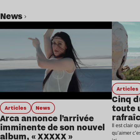
news
Lire l’article
Articles
Cinq d
toute 
Articles
news
rafraîc
Arca annonce l’arrivée
estiva
imminente de son nouvel
Il est clair
album, « XXXXX »
qu’aimer c’e