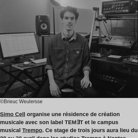
de
Cell
lecture
:
1
min
©Brieuc Weulersse
Simo Cell
organise une résidence de création
musicale avec son label TEM∃T et le campus
musical
Trempo
. Ce stage de trois jours aura lieu du