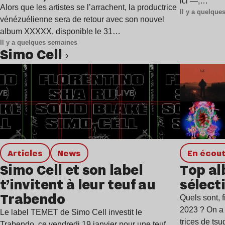
ici —,…
Alors que les artistes se l’arrachent, la productrice
Il y a quelqu
vénézuélienne sera de retour avec son nouvel
album XXXXX, disponible le 31…
Il y a quelques semaines
Simo Cell
Lire l’article
Articles
news
en écou
Simo Cell et son label
Top al
t’invitent à leur teuf au
sélecti
Trabendo
Quels sont, 
2023 ? On a 
Le label TEMET de Simo Cell investit le
trices de tsu
Trabendo, ce vendredi 19 janvier pour une teuf