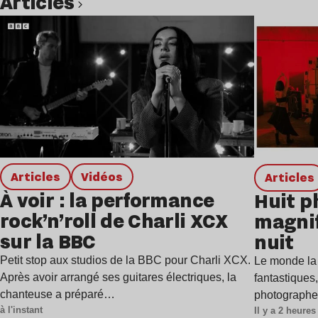
Articles
Lire l’article
Articles
Vidéos
Articles
À voir : la performance
Huit p
rock’n’roll de Charli XCX
magnif
sur la BBC
nuit
Petit stop aux studios de la BBC pour Charli XCX.
Le monde la 
Après avoir arrangé ses guitares électriques, la
fantastiques
chanteuse a préparé…
photographes
à l'instant
Il y a 2 heures
et…