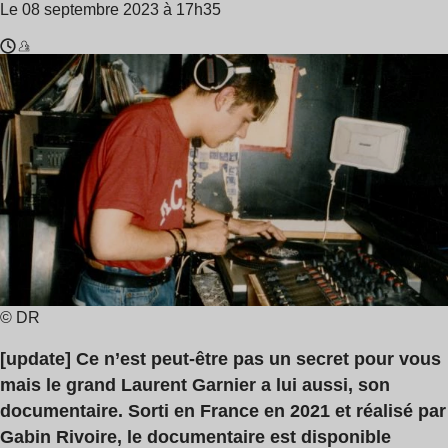
Le 08 septembre 2023 à 17h35
Temps
Laurent
de
Garnier
lecture
:
2
min
© DR
[update]
Ce n’est peut-être pas un secret pour vous
mais le grand Laurent Garnier a lui aussi, son
documentaire. Sorti en France en 2021 et réalisé par
Gabin Rivoire, le documentaire est disponible