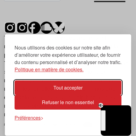
Tsugi est un mensuel indépendant sur la
musique et les nouvelles tendances, dont la
Nous utilisons des cookies sur notre site afin
d’améliorer votre expérience utilisateur, de fournir
première parution date de 2007.
du contenu personnalisé et d’analyser notre trafic.
Tsugi en japonais signifie « prochain », « suivant
Politique en matière de cookies.
», ce qui correspond à la thématique du
magazine, à l’affût des nouvelles tendances
Tout accepter
musicales, qu’elles viennent de la musique
électronique, du rock ou du hip hop, et des
Refuser le non essentiel
nouveaux phénomènes de société liés à la
musique.
Préférences
POLITIQUE DE COOKIES (UE)
CONTACT
CHOIX RGPD
TSUGI
RADIO