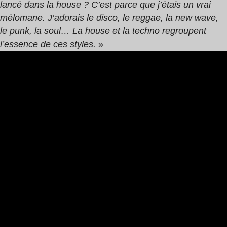
lancé dans la house ? C’est parce que j’étais un vrai
mélomane. J’adorais le disco, le reggae, la new wave,
le punk, la soul… La house et la techno regroupent
l’essence de ces styles.
»