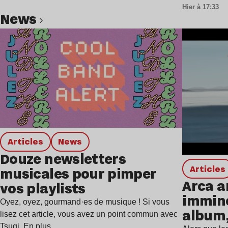
Hier à 17:33
news
Lire l’article
Articles
news
Douze newsletters
Articles
musicales pour pimper
Arca a
vos playlists
immine
Oyez, oyez, gourmand·es de musique ! Si vous
album,
lisez cet article, vous avez un point commun avec
Tsugi. En plus…