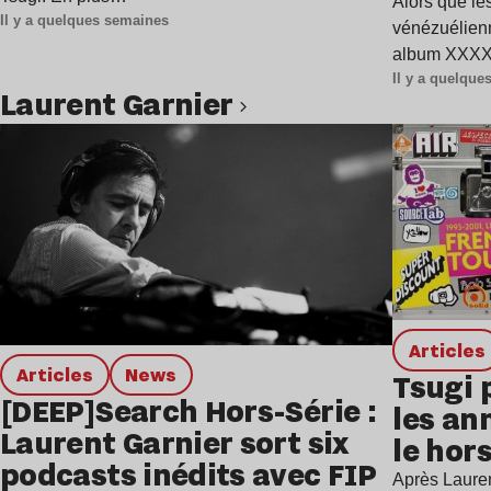
Alors que les
Il y a quelques semaines
vénézuélienn
album XXXXX
Il y a quelqu
Laurent Garnier
Lire l’article
Articles
Articles
news
Tsugi 
[DEEP]Search Hors-Série :
les an
Laurent Garnier sort six
le hors
podcasts inédits avec FIP
Après Lauren