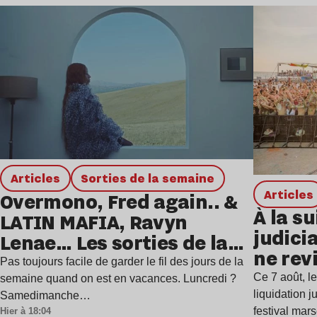
Lire l’article
Articles
Sorties de la semaine
Articles
Overmono, Fred again.. &
À la su
LATIN MAFIA, Ravyn
judicia
Lenae… Les sorties de la
ne rev
semaine
Pas toujours facile de garder le fil des jours de la
Ce 7 août, l
semaine quand on est en vacances. Luncredi ?
liquidation j
Samedimanche…
festival mar
Hier à 18:04