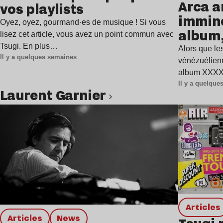
Arca a
vos playlists
immine
Oyez, oyez, gourmand·es de musique ! Si vous
album,
lisez cet article, vous avez un point commun avec
Tsugi. En plus…
Alors que les
Il y a quelques semaines
vénézuélienn
album XXXXX
Il y a quelqu
Laurent Garnier
Lire l’article
Articles
Articles
news