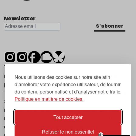
Newsletter
S'abonner
Tsugi est un mensuel indépendant sur la
musique et les nouvelles tendances, dont la
Nous utilisons des cookies sur notre site afin
d’améliorer votre expérience utilisateur, de fournir
première parution date de 2007.
du contenu personnalisé et d’analyser notre trafic.
Tsugi en japonais signifie « prochain », « suivant
Politique en matière de cookies.
», ce qui correspond à la thématique du
magazine, à l’affût des nouvelles tendances
Tout accepter
musicales, qu’elles viennent de la musique
électronique, du rock ou du hip hop, et des
Refuser le non essentiel
nouveaux phénomènes de société liés à la