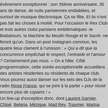
événement exceptionnel : son 35ème anniversaire. 35
ans de danse, de nuits parisiennes endiablées, et
surtout de musique électronique. Ça se fête. Et ils n’ont
pas fait les choses à moitié. Pour l’occasion le Rex Club
et trois autres clubs parisiens emblématiques -le
Badaboum, la Machine du Moulin Rouge et le Sacré- ne
feront qu’un. Dans un post Instagram commun, les
quatre lieux clament à l’unisson :
« Qui a dit que la
concurrence empêchait le respect, l’entraide et l’amour
? Certainement pas nous. »
On a hâte. Côté
programmation, cette soirée exceptionnelle accueillera
des artistes résidentes ou résidents de chaque club.
Vous pourrez aussi danser sur les sets des DJs de la
radio
Rinse France
, qui se joint à la partie
« pour réunir
encore plus de copains ! »
Un line-up d’exception donc, dont
Laurent Garnier
,
Chloé
,
Belaria
,
Mézigue
,
Mad Rey
,
Traumer
,
Marina