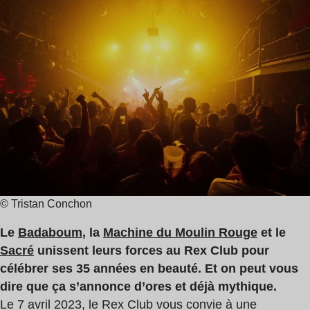
de
Garnier
lecture
,
:
Miley
2
Serious
min
© Tristan Conchon
Le
Badaboum
, la
Machine du Moulin Rouge
et le
Sacré
unissent leurs forces au Rex Club pour
célébrer ses 35 années en beauté. Et on peut vous
dire que ça s’annonce d’ores et déjà mythique.
Le 7 avril 2023, le Rex Club vous convie à une