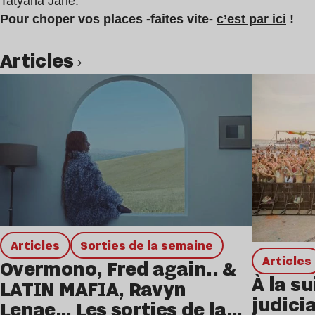
Tatyana Jane
.
Pour choper vos places -faites vite-
c’est par ici
!
Articles
Lire l’article
Articles
Sorties de la semaine
Articles
Overmono, Fred again.. &
À la su
LATIN MAFIA, Ravyn
judicia
Lenae… Les sorties de la