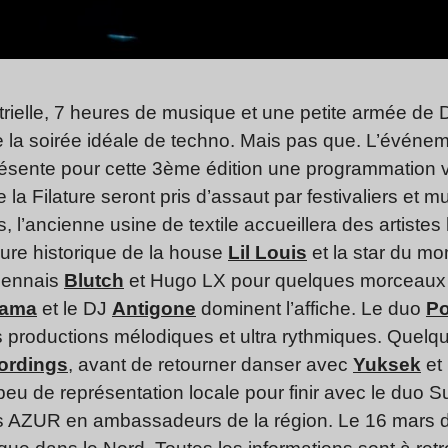
rielle, 7 heures de musique et une petite armée de D
de la soirée idéale de techno. Mais pas que. L’événem
 présente pour cette 3ème édition une programmation 
la Filature seront pris d’assaut par festivaliers et m
l’ancienne usine de textile accueillera des artistes 
ure historique de la house
Lil Louis
et la star du m
 Rennais
Blutch
et Hugo LX pour quelques morceaux g
ama
et le DJ
Antigone
dominent l’affiche. Le duo
Po
es productions mélodiques et ultra rythmiques. Que
ordings
, avant de retourner danser avec
Yuksek
et
peu de représentation locale pour finir avec le duo S
ois AZUR en ambassadeurs de la région. Le 16 mars d