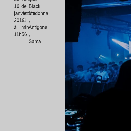
16
de
Black
janvier
lecture
Madonna
2019
: 1
,
à
min
Antigone
11h56
,
Sama