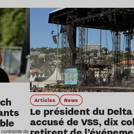
Lire l’article
tch
Articles
news
Le président du Delta
ants
accusé de VSS, dix col
ble
retirent de l’événeme
 contrainte de