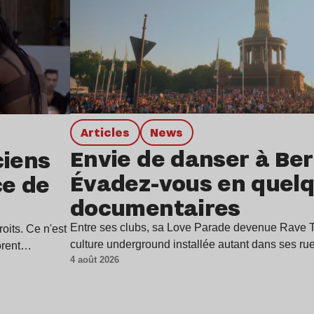
Articles
news
Envie de danser à Berl
ciens
Évadez-vous en quel
ce de
documentaires
Entre ses clubs, sa Love Parade devenue Rave Th
oits. Ce n'est
culture underground installée autant dans ses r
borent…
4 août 2026