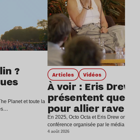
in ?
Articles
Vidéos
ques
À voir : Eris Drew 
présentent quelqu
e Planet et toute la
pour allier rave et
ues…
écrans harmonie
En 2025, Octo Octa et Eris Drew ont été in
conférence organisée par le média Supp
4 août 2026