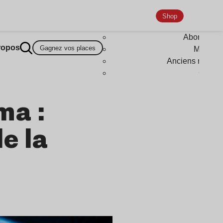
Shop
Abonneme
ropos
Gagnez vos places
Magazi
Anciens numér
Goodi
ma :
e la