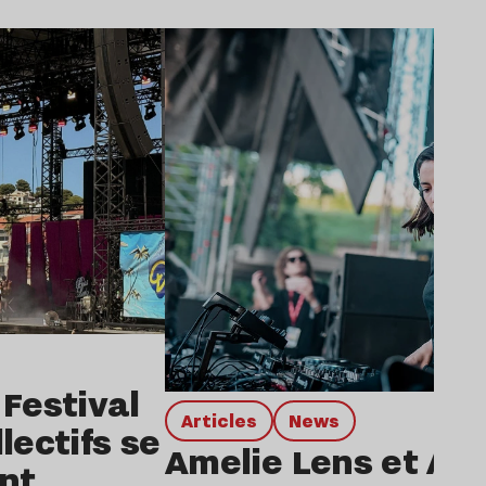
Lire l’article
 Festival
Articles
news
lectifs se
Amelie Lens et An
nt