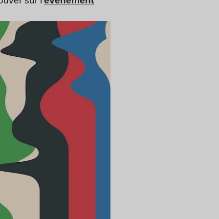
uver sur l’
événement