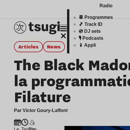
Radio
📆 Programmes
🎵 Track ID
💿 DJ sets
🎙️ Podcasts
📱 Appli
Articles
news
The Black Mado
la programmatio
Filature
Par Victor Goury-Laffont
Le
Temps
The