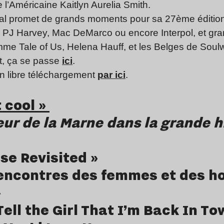
 l’Américaine Kaitlyn Aurelia Smith.
val promet de grands moments pour sa 27ème édition : 
s, PJ Harvey, Mac DeMarco ou encore Interpol, et g
me Tale of Us, Helena Hauff, et les Belges de Soulw
t, ça se passe
ici
.
n libre téléchargement
par ici
.
t cool »
ieur de la Marne dans la grande h
se Revisited »
rencontres des femmes et des ho
»
ell the Girl That I’m Back In To