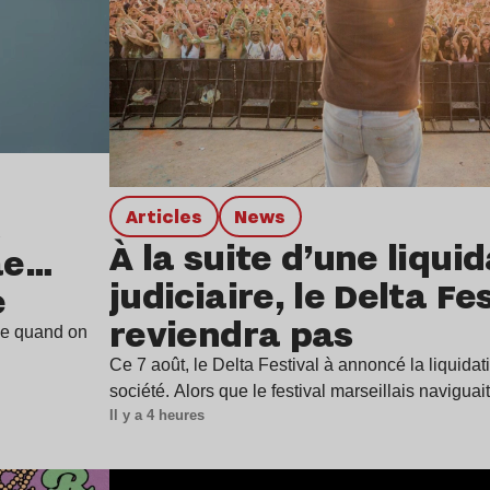
Articles
news
À la suite d’une liqui
ae…
judiciaire, le Delta Fe
e
reviendra pas
ine quand on
Ce 7 août, le Delta Festival à annoncé la liquidat
société. Alors que le festival marseillais navigua
Il y a 4 heures
Lire l’article