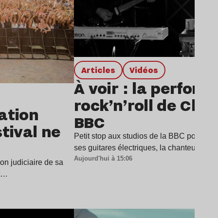
Articles
Vidéos
À voir : la perfor
rock’n’roll de Char
dation
BBC
stival ne
Petit stop aux studios de la BBC pour Cha
ses guitares électriques, la chanteuse a
Aujourd'hui à 15:06
ion judiciaire de sa
it…
Lire l’article