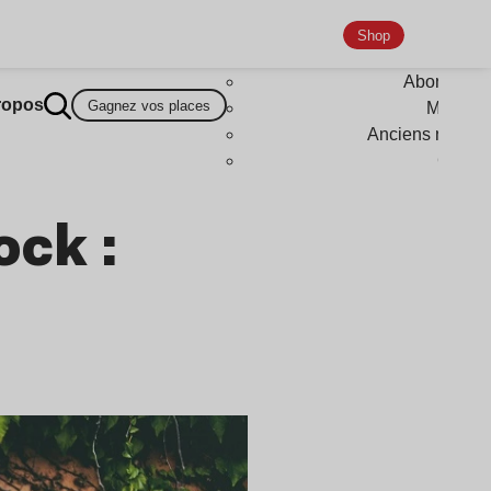
Shop
Abonneme
ropos
Gagnez vos places
Magazi
Anciens numér
Goodi
ock :