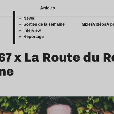
Articles
News
Sorties de la semaine
Mixes
Vidéos
A p
Interview
Reportage
67 x La Route du R
rne