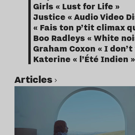
Girls « Lust for Life »
Justice « Audio Video Di
« Fais ton p’tit climax 
Boo Radleys « White nois
Graham Coxon « I don’t
Katerine « l’Été Indien »
Articles
Lire l’article