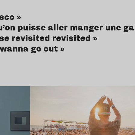
sco »
qu’on puisse aller manger une ga
e revisited revisited »
 wanna go out »
Lire l’article