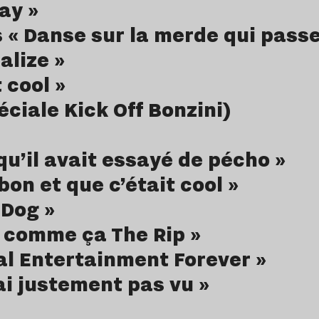
ay »
 « Danse sur la merde qui passe
alize »
t cool »
éciale Kick Off Bonzini)
qu’il avait essayé de pécho »
 bon et que c’était cool »
 Dog »
s comme ça The Rip »
al Entertainment Forever »
’ai justement pas vu »