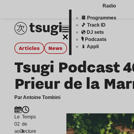
Radio
📆 Programmes
🎵 Track ID
💿 DJ sets
🎙️ Podcasts
📱 Appli
Articles
news
Tsugi Podcast 4
Prieur de la Ma
Par Antoine Tombini
Le
Temps
02
de
août
lecture