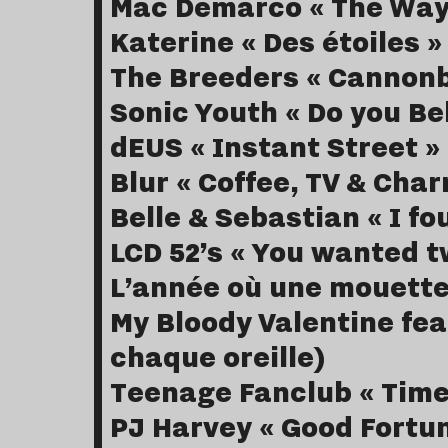
Mac Demarco « The Way 
Katerine « Des étoiles »
The Breeders « Cannonb
Sonic Youth « Do you Be
dEUS « Instant Street »
Blur « Coffee, TV & Cha
Belle & Sebastian « I fo
LCD 52’s « You wanted t
L’année où une mouette 
My Bloody Valentine fea
chaque oreille)
Teenage Fanclub « Time
PJ Harvey « Good Fortu