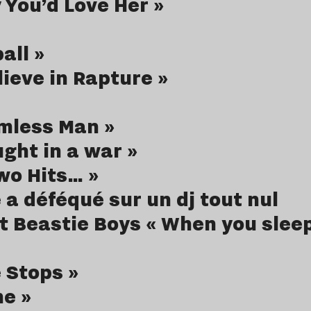
You’d Love Her »
all »
lieve in Rapture »
rmless Man »
ught in a war »
wo Hits… »
a déféqué sur un dj tout nul
t Beastie Boys « When you sleep 
 Stops »
ne »