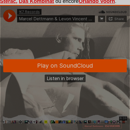
Sterac
,
Das Kombinat
ou encore
Orlando Voorn
.