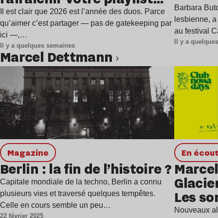
à Gren
Barbara Butc
estivale
Il est clair que 2026 est l’année des duos. Parce
lesbienne, a
qu’aimer c’est partager — pas de gatekeeping par
au festival 
ici —,…
Il y a quelqu
Il y a quelques semaines
Marcel Dettmann
Lire l’article
magazine
en écou
Berlin : la fin de l’histoire ?
Marcel
Glacie
Capitale mondiale de la techno, Berlin a connu
Les so
plusieurs vies et traversé quelques tempêtes.
Celle en cours semble un peu…
Nouveaux alb
22 février 2025