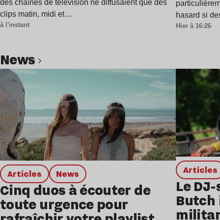
des chaînes de télévision ne diffusaient que des
particulière
clips matin, midi et…
hasard si de
à l'instant
Hier à 16:26
news
Lire l’article
Articles
Articles
news
Le DJ-
Cinq duos à écouter de
Butch 
toute urgence pour
milita
rafraîchir votre playlist