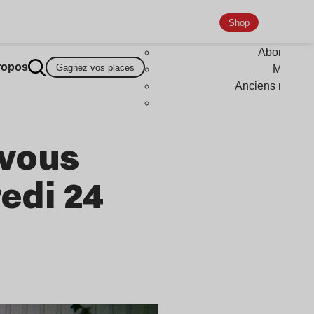
Shop
Abonneme
ropos
Gagnez vos places
Magazi
Anciens numér
Goodi
-vous
edi 24