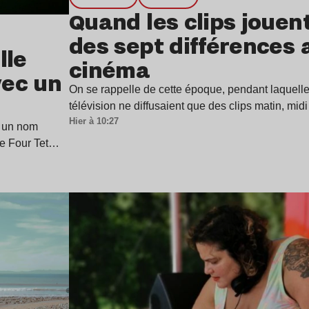
Quand les clips jouen
des sept différences 
lle
cinéma
vec un
On se rappelle de cette époque, pendant laquell
télévision ne diffusaient que des clips matin, mid
Hier à 10:27
 un nom
de Four Tet…
Lire l’article