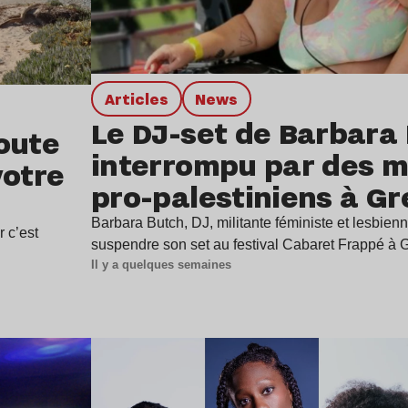
Articles
news
Le DJ-set de Barbara
oute
interrompu par des mi
votre
pro-palestiniens à G
Barbara Butch, DJ, militante féministe et lesbienn
r c’est
suspendre son set au festival Cabaret Frappé à
Il y a quelques semaines
Lire l’article