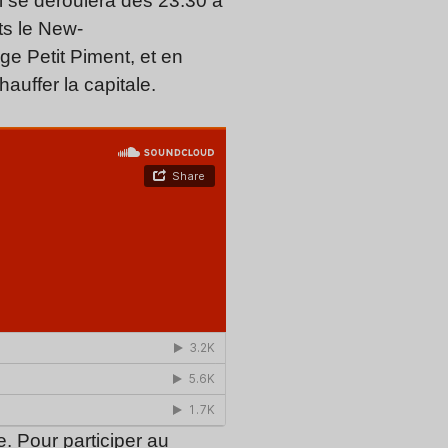
ui se déroulera dès 23:30 à
ts le New-
ge Petit Piment, et en
hauffer la capitale.
. Pour participer au