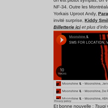
on est plutôt sympas, on v
NF-34. Outre les Montréal
Yorkais Uproot Andy,
Par
invité surprise,
Kiddy Smi
Billetterie
ici
et plus d’inf
Et bonne nouvelle :
Tsugi