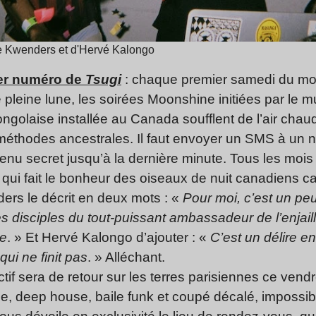
re Kwenders et d'Hervé Kalongo
er numéro de
Tsugi
: chaque premier samedi du moi
pleine lune, les soirées Moonshine initiées par le 
ngolaise installée au Canada soufflent de l’air chau
x méthodes ancestrales. Il faut envoyer un SMS à un
 tenu secret jusqu’à la dernière minute. Tous les mois
ui fait le bonheur des oiseaux de nuit canadiens ca
ers le décrit en deux mots : «
Pour moi, c’est un p
 disciples du tout-puissant ambassadeur de l’enjaill
le
. » Et Hervé Kalongo d’ajouter : «
C’est un délire en
ui ne finit pas
. » Alléchant.
ctif sera de retour sur les terres parisiennes ce vend
se, deep house, baile funk et coupé décalé, imposs