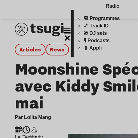
Radio
📆 Programmes
🎵 Track ID
💿 DJ sets
🎙️ Podcasts
📱 Appli
Articles
news
Moonshine Spéci
avec Kiddy Smil
mai
Par Lolita Mang
Le
Temps
Kiddy