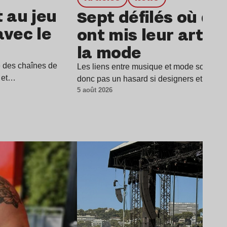
t au jeu
Sept défilés où de
avec le
ont mis leur art a
la mode
e des chaînes de
Les liens entre musique et mode sont parti
i et…
donc pas un hasard si designers et musi
5 août 2026
Lire l’article