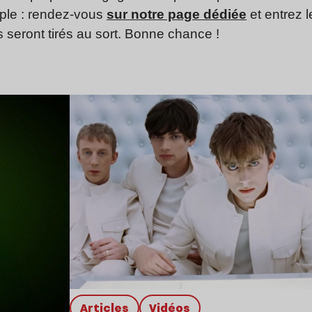
mple : rendez-vous
sur notre page dédiée
et entrez l
eront tirés au sort. Bonne chance !
Lire l’article
Articles
Vidéos