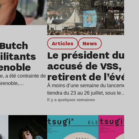
 Butch
Articles
news
Le président du De
litants
accusé de VSS, dix 
renoble
retirent de l’évé
e, a été contrainte de
 Grenoble,…
À moins d’une semaine du lancement du D
tiendra du 23 au 26 juillet, sous le…
Il y a quelques semaines
Lire l’article