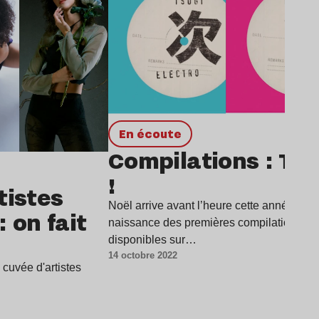
en écoute
Compilations : Tsug
!
tistes
Noël arrive avant l’heure cette année. Le 
 on fait
naissance des premières compilations vin
disponibles sur…
14 octobre 2022
 cuvée d'artistes