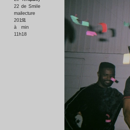
22
de
Smile
mai
lecture
2019
: 1
à
min
11h18