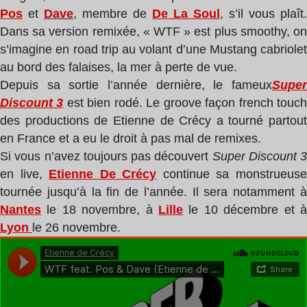
Pos
et
Dave
, membre de
De La Soul
, s’il vous plaît.
Dans sa version remixée, « WTF » est plus smoothy, on
s’imagine en road trip au volant d’une Mustang cabriolet
au bord des falaises, la mer à perte de vue.
Depuis sa sortie l’année dernière, le fameux
Super
Discount 3
est bien rodé. Le groove façon french touc
des productions de Etienne de Crécy a tourné partout
en France et a eu le droit à pas mal de remixes.
Si vous n’avez toujours pas découvert
Super Discount 3
en live,
Etienne De Crécy
continue sa monstrueus
tournée jusqu’à la fin de l’année. Il sera notamment à
Nantes
le 18 novembre, à
Lille
le 10 décembre et à
Lyon
le 26 novembre.