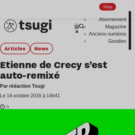
Shop
Abonnement
Magazine
Anciens numéros
Goodies
Articles
news
Etienne de Crecy s’est
auto-remixé
Par rédaction Tsugi
Le 14 octobre 2016 à 14h41
Temps
Étienne
de
de
lecture
Crecy
: