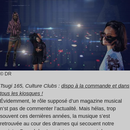
de
lecture
:
2
min
© DR
Tsugi 165, Culture Clubs :
dispo à la commande et dans
tous les kiosques !
Évidemment, le rôle supposé d’un magazine musical
n’st pas de commenter l’actualité. Mais hélas, trop
souvent ces dernières années, la musique s’est
retrouvée au cour des drames qui secouent notre