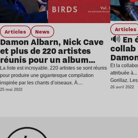
Articles
Articles
news
🔊 En é
Damon Albarn, Nick Cave
collab
et plus de 220 artistes
Damon 
réunis pour un album
révélée
autour des chants
Et la collabo
La liste est incroyable. 220 artistes se sont réunis
attribuée à.
d’oiseaux
pour produire une gigantesque compilation
Gorillaz. Le
inspirée par les chants d’oiseaux. À…
26 avril 2022
25 mai 2022