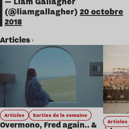
— Liam Gallagher
(@liamgallagher)
20 octobre
2018
Articles
Lire l’article
Articles
Sorties de la semaine
Articles
Overmono, Fred again.. &