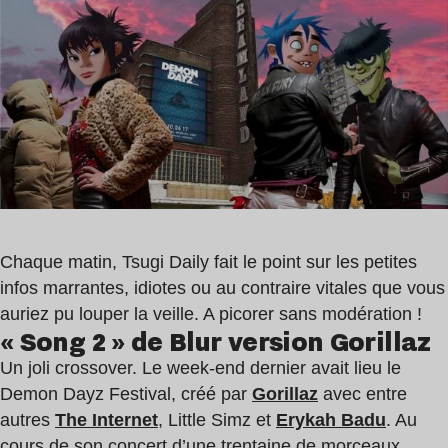
lecture
,
:
Gorillaz
2
min
Chaque matin, Tsugi Daily fait le point sur les petites
infos marrantes, idiotes ou au contraire vitales que vous
auriez pu louper la veille. A picorer sans modération !
« Song 2 » de Blur version Gorillaz
Un joli crossover. Le week-end dernier avait lieu le
Demon Dayz Festival, créé par
Gorillaz
avec entre
autres
The Internet
, Little Simz et
Erykah Badu
. Au
cours de son concert d’une trentaine de morceaux,