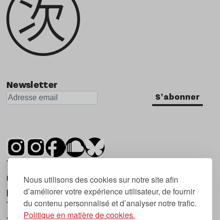
Newsletter
S'abonner
Tsugi est un mensuel indépendant sur la
musique et les nouvelles tendances, dont la
Nous utilisons des cookies sur notre site afin
d’améliorer votre expérience utilisateur, de fournir
première parution date de 2007.
du contenu personnalisé et d’analyser notre trafic.
Tsugi en japonais signifie « prochain », « suivant
Politique en matière de cookies.
», ce qui correspond à la thématique du