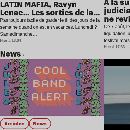
À la su
LATIN MAFIA, Ravyn
judicia
Lenae… Les sorties de la
ne rev
semaine
Pas toujours facile de garder le fil des jours de la
Ce 7 août, l
semaine quand on est en vacances. Luncredi ?
liquidation j
Samedimanche…
festival mar
Hier à 18:04
Hier à 17:33
news
Lire l’article
Articles
news