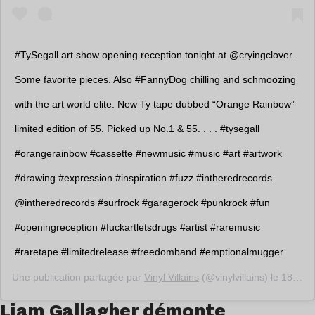
#TySegall art show opening reception tonight at @cryingclover .
Some favorite pieces. Also #FannyDog chilling and schmoozing
with the art world elite. New Ty tape dubbed “Orange Rainbow”
limited edition of 55. Picked up No.1 & 55. . . . #tysegall
#orangerainbow #cassette #newmusic #music #art #artwork
#drawing #expression #inspiration #fuzz #intheredrecords
@intheredrecords #surfrock #garagerock #punkrock #fun
#openingreception #fuckartletsdrugs #artist #raremusic
#raretape #limitedrelease #freedomband #emptionalmugger
Une publication partagée par
Vinyl Villains
(@vinylvillains) le
18 Oct. 2018 à 11 :56 PDT
Liam Gallagher démonte