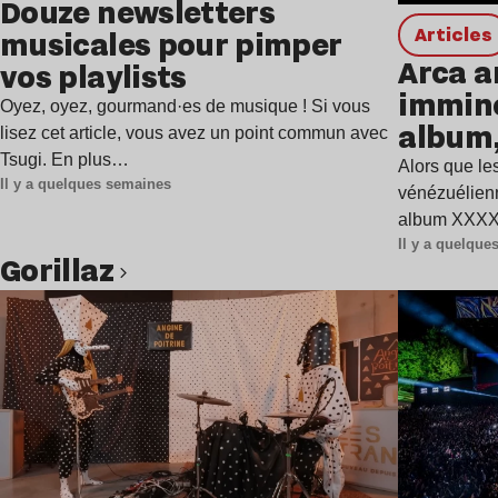
Douze newsletters
Articles
musicales pour pimper
Arca a
vos playlists
immine
Oyez, oyez, gourmand·es de musique ! Si vous
album,
lisez cet article, vous avez un point commun avec
Tsugi. En plus…
Alors que les
Il y a quelques semaines
vénézuélienn
album XXXXX
Il y a quelqu
Gorillaz
Lire l’article