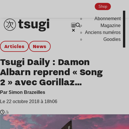
Shop
Abonnement
Magazine
Anciens numéros
Goodies
Articles
news
Tsugi Daily : Damon
Albarn reprend « Song
2 » avec Gorillaz…
Par Simon Brazeilles
Le 22 octobre 2018 à 18h06
Temps
Damon
de
Albarn