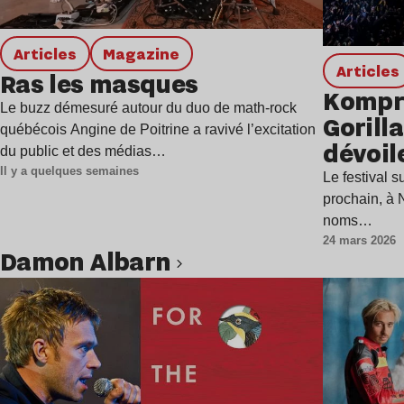
Articles
magazine
Articles
Ras les masques
Kompr
Le buzz démesuré autour du duo de math-rock
Gorilla
québécois Angine de Poitrine a ravivé l’excitation
dévoil
du public et des médias…
progr
Il y a quelques semaines
Le festival s
alléch
prochain, à 
noms…
24 mars 2026
Damon Albarn
Lire l’article