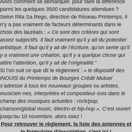
Alors comment se démarquer, pour faire la différence
parmi les quelques 3500 candidatures attendues ?
Selon Rita Sa Rego, direction de Réseau Printemps, il
n’y a pas vraiment de facteurs déterminants dans le
choix des lauréats :
« Ce sont des critères qui sont
assez subjectifs. Il faut vraiment qu’il y ait du potentiel
artistique. Il faut qu’il y ait de l’écriture, qu’on sente qu’il
y a vraiment une création, qu’il y a quelque chose qui
attire l’attention, qu’il y ait de l’originalité.
”
Si l’on suit ce que dit le règlement :
« le dispositif des
i
NOU
ï
S du Printemps de Bourges Crédit Mutuel
s’adresse à tous les nouveaux groupes ou artistes,
musicien·nes, interprètes et compositeur·ices dans le
champ des musiques actuelles : rock/pop,
chanson/global music, électro et hip-hop ».
C’est ouvert
jusqu’au 10 novembre, alors osez !
Pour retrouver le règlement, la liste des antennes et
le formulaire d’inscription, c’est ici !