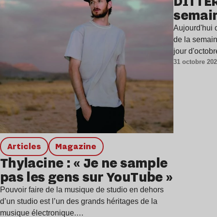
DITTER
semai
Aujourd'hui c
de la semain
jour d'octob
31 octobre 20
Articles
magazine
Thylacine : « Je ne sample
pas les gens sur YouTube »
Pouvoir faire de la musique de studio en dehors
d’un studio est l’un des grands héritages de la
musique électronique.…