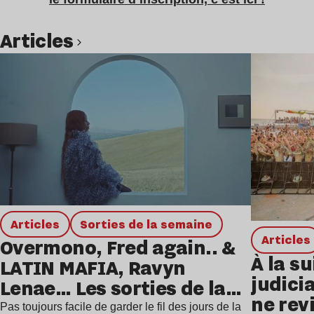
Articles
Lire l’article
Articles
Sorties de la semaine
Articles
Overmono, Fred again.. &
À la su
LATIN MAFIA, Ravyn
judicia
Lenae… Les sorties de la
ne rev
semaine
Pas toujours facile de garder le fil des jours de la