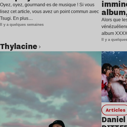
immine
Oyez, oyez, gourmand·es de musique ! Si vous
album,
lisez cet article, vous avez un point commun avec
Tsugi. En plus…
Alors que les
Il y a quelques semaines
vénézuélienn
album XXXXX
Il y a quelqu
Thylacine
Lire l’article
Articles
Daniel