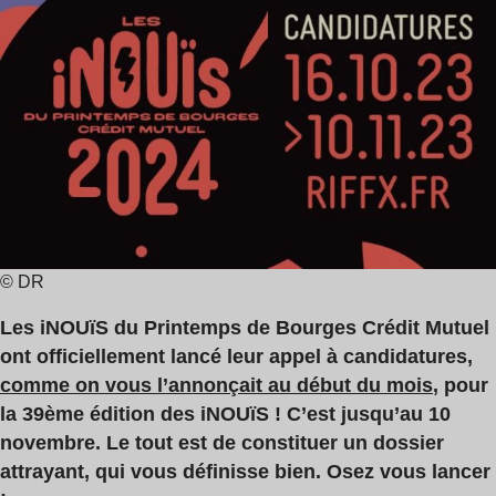
de
and
lecture
The
:
Queens
2
,
min
Last
Train
,
Gojira
© DR
Les iNOUïS du Printemps de Bourges Crédit Mutuel
ont officiellement lancé leur appel à candidatures,
comme on vous l’annonçait au début du mois
, pour
la 39ème édition des iNOUïS ! C’est jusqu’au 10
novembre. Le tout est de constituer un dossier
attrayant, qui vous définisse bien. Osez vous lancer