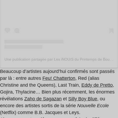
Une publication partagée par Les iNOUïS du Printemps de Bourges Crédit Mutuel (@lesinouisdupdb)
Beaucoup d’artistes aujourd’hui confirmés sont passés
par là : entre autres
Feu! Chatterton
, Red (alias
Christine and the Queens), Last Train,
Eddy de Pretto
,
Gojira, Thylacine… Bien plus récemment, les énormes
révélations
Zaho de Sagazan
et
Silly Boy Blue
, ou
encore des artistes sortis de la série
Nouvelle Ecole
(Netflix) comme B.B. Jacques et Leys.