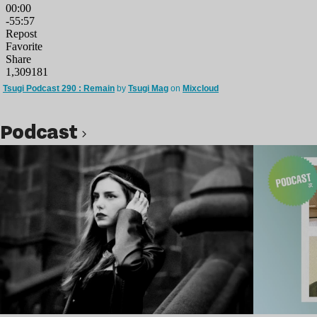
Tsugi Podcast 290 : Remain
by
Tsugi Mag
on
Mixcloud
podcast
Lire l’article