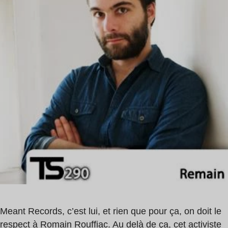
1
,
min
Electric
Rescue
Meant Records, c’est lui, et rien que pour ça, on doit le
respect à Romain Rouffiac. Au delà de ça, cet activiste