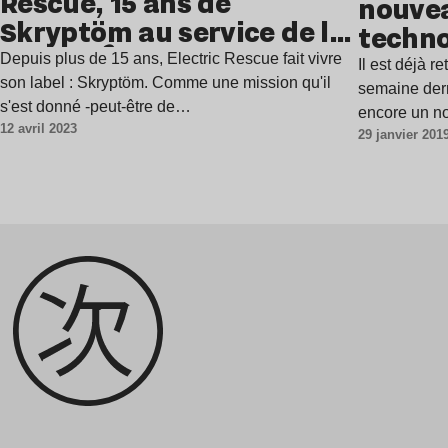
Rescue, 15 ans de
nouvea
Skryptöm au service de la
techno
techno 🎙️
Rescu
Depuis plus de 15 ans, Electric Rescue fait vivre
Il est déjà re
son label : Skryptöm. Comme une mission qu'il
semaine dern
s'est donné -peut-être de…
encore un no
12 avril 2023
29 janvier 201
intitulé…