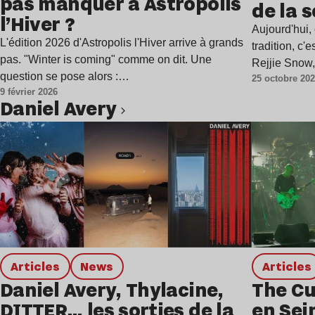
pas manquer à Astropolis
de la 
l’Hiver ?
Aujourd'hui,
L'édition 2026 d'Astropolis l'Hiver arrive à grands
tradition, c'
pas. "Winter is coming" comme on dit. Une
Rejjie Sno
question se pose alors :…
25 octobre 20
9 février 2026
Daniel Avery
Lire l’article
Articles
news
Articles
Daniel Avery, Thylacine,
The Cu
DITTER… les sorties de la
en Sei