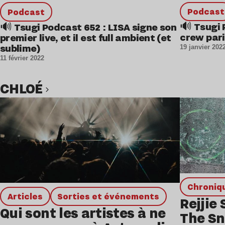
podcast
podcast
🔊 Tsugi 
🔊 Tsugi Podcast 652 : LISA signe son
crew par
premier live, et il est full ambient (et
sublime)
19 janvier 202
11 février 2022
CHLOÉ
Lire l’article
chroniq
Articles
Sorties et événements
Rejjie
Qui sont les artistes à ne
The Sn