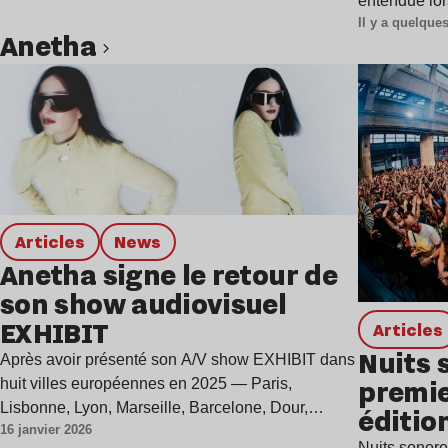
entendue lo
Il y a quelqu
Anetha
Lire l’article
Articles
news
Anetha signe le retour de
son show audiovisuel
EXHIBIT
Articles
Nuits 
Après avoir présenté son A/V show EXHIBIT dans
premie
huit villes européennes en 2025 — Paris,
Lisbonne, Lyon, Marseille, Barcelone, Dour,…
éditio
16 janvier 2026
Nuits sonore