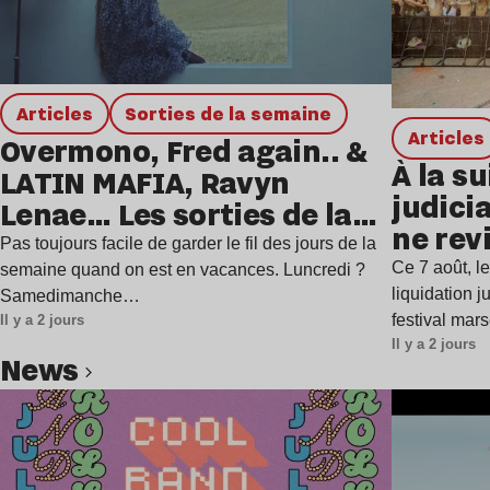
Articles
Sorties de la semaine
Articles
Overmono, Fred again.. &
À la su
LATIN MAFIA, Ravyn
judicia
Lenae… Les sorties de la
ne rev
semaine
Pas toujours facile de garder le fil des jours de la
Ce 7 août, l
semaine quand on est en vacances. Luncredi ?
liquidation j
Samedimanche…
festival mar
Il y a 2 jours
Il y a 2 jours
news
Lire l’article