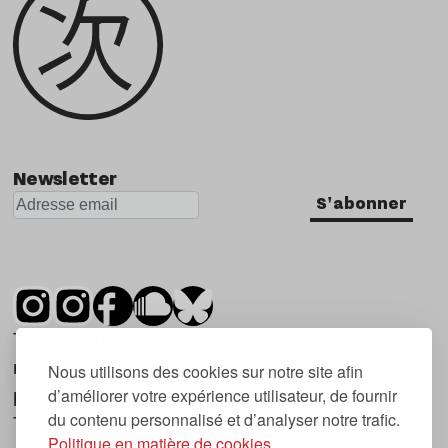
Newsletter
S'abonner
Tsugi est un mensuel indépendant sur la
musique et les nouvelles tendances, dont la
Nous utilisons des cookies sur notre site afin
d’améliorer votre expérience utilisateur, de fournir
première parution date de 2007.
du contenu personnalisé et d’analyser notre trafic.
Tsugi en japonais signifie « prochain », « suivant
Politique en matière de cookies.