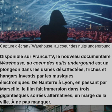
de
,
lecture
Amelie
:
Lens
1
,
min
Ellen
Allien
Capture d'écran / 'Warehouse, au coeur des nuits underground'
Disponible sur France.TV, le nouveau documentaire
Warehouse, au coeur des nuits undergound
est un
plongeon dans les usines désaffectées, friches et
hangars investis par les musiques
électroniques. De Nanterre à Lyon, en passant par
Marseille, le film fait immersion dans trois
gigantesques soirées alternatives, en marge de la
ville. À ne pas manquer.