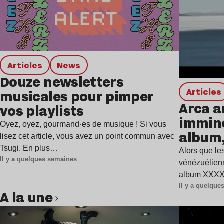
Articles
news
Douze newsletters
Articles
musicales pour pimper
Arca a
vos playlists
immine
Oyez, oyez, gourmand·es de musique ! Si vous
album,
lisez cet article, vous avez un point commun avec
Tsugi. En plus…
Alors que les
Il y a quelques semaines
vénézuélienn
album XXXXX
Il y a quelqu
A la une
Lire l’article